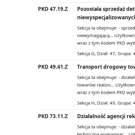
PKD 47.19.Z
Pozostała sprzedaż de
niewyspecjalizowanyc
Sekcja ta obejmuje: - sprzed
niewymagającą...
Użytkowni
wraz z tym kodem PKD wybr
Sekcja G, Dział: 47, Grupa: 
PKD 49.41.Z
Transport drogowy t
Sekcja ta obejmuje: - dział
towarów realizo...
Użytkowni
wraz z tym kodem PKD wybr
Sekcja H, Dział: 49, Grupa: 
PKD 73.11.Z
Działalność agencji r
Sekcja ta obejmuje: - dział
techniczną wymagając...
Uży