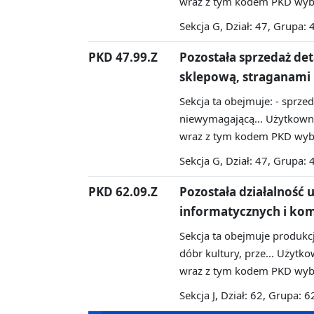
wraz z tym kodem PKD wybr
Sekcja G, Dział: 47, Grupa: 
PKD 47.99.Z
Pozostała sprzedaż de
sklepową, straganami 
Sekcja ta obejmuje: - sprzed
niewymagającą...
Użytkowni
wraz z tym kodem PKD wybr
Sekcja G, Dział: 47, Grupa: 
PKD 62.09.Z
Pozostała działalność 
informatycznych i k
Sekcja ta obejmuje produkcj
dóbr kultury, prze...
Użytkow
wraz z tym kodem PKD wybr
Sekcja J, Dział: 62, Grupa: 6