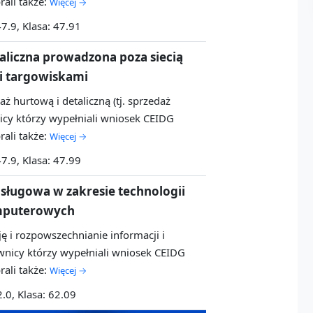
ali także:
Więcej →
47.9, Klasa: 47.91
taliczna prowadzona poza siecią
i targowiskami
aż hurtową i detaliczną (tj. sprzedaż
cy którzy wypełniali wniosek CEIDG
ali także:
Więcej →
47.9, Klasa: 47.99
usługowa w zakresie technologii
omputerowych
ę i rozpowszechnianie informacji i
nicy którzy wypełniali wniosek CEIDG
ali także:
Więcej →
2.0, Klasa: 62.09