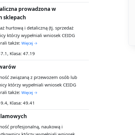
taliczna prowadzona w
h sklepach
aż hurtową i detaliczną (tj. sprzedaż
cy którzy wypełniali wniosek CEIDG
ali także:
Więcej →
47.1, Klasa: 47.19
owarów
alność związaną z przewozem osób lub
cy którzy wypełniali wniosek CEIDG
ali także:
Więcej →
49.4, Klasa: 49.41
eklamowych
alność profesjonalną, naukową i
tkownicy którzy wypełniali wniosek