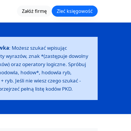
Załóż firmę
Zleć księgowość
wka
: Możesz szukać wpisując
ty wyrazów, znak *(zastępuje dowolny
ków) oraz operatory logiczne. Spróbuj
hodowla, hodow*, hodowla ryb,
 ryb. Jeśli nie wiesz czego szukać -
przejrzeć
pełną listę kodów PKD
.