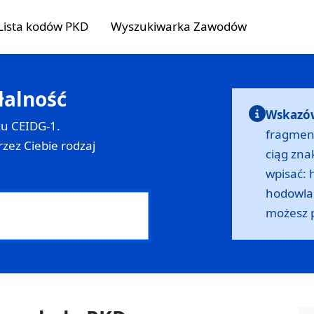
Lista kodów PKD
Wyszukiwarka Zawodów
łalność
Wskazó
ku
CEIDG-1
.
fragmen
rzez Ciebie rodzaj
ciąg zna
wpisać: 
hodowla +
możesz 