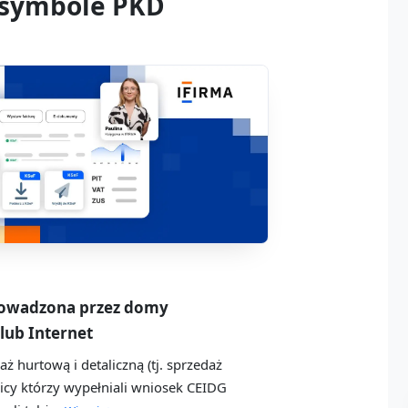
 symbole PKD
prowadzona przez domy
lub Internet
aż hurtową i detaliczną (tj. sprzedaż
cy którzy wypełniali wniosek CEIDG