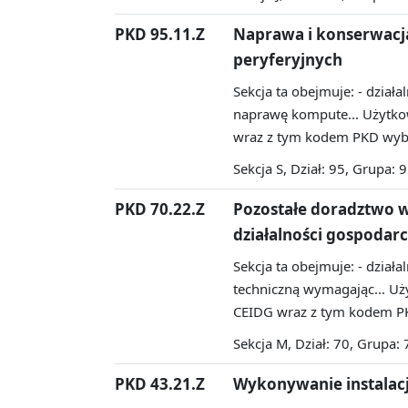
PKD 95.11.Z
Naprawa i konserwacj
peryferyjnych
Sekcja ta obejmuje: - działa
naprawę kompute...
Użytkow
wraz z tym kodem PKD wybr
Sekcja S, Dział: 95, Grupa: 
PKD 70.22.Z
Pozostałe doradztwo w
działalności gospodarc
Sekcja ta obejmuje: - dział
techniczną wymagając...
Uży
CEIDG wraz z tym kodem PK
Sekcja M, Dział: 70, Grupa: 
PKD 43.21.Z
Wykonywanie instalacj