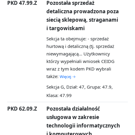
PKD 47.99.Z
Pozostała sprzedaż
detaliczna prowadzona poza
siecią sklepową, straganami
i targowiskami
Sekcja ta obejmuje: - sprzedaż
hurtową i detaliczną (tj. sprzedaż
niewymagającą...
Użytkownicy
którzy wypełniali wniosek CEIDG
wraz z tym kodem PKD wybrali
także:
Więcej →
Sekcja G, Dział: 47, Grupa: 47.9,
Klasa: 47.99
PKD 62.09.Z
Pozostała działalność
usługowa w zakresie
technologii informatycznych
i komputerowych