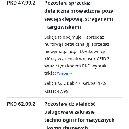
PKD 47.99.Z
Pozostała sprzedaż
detaliczna prowadzona poza
siecią sklepową, straganami
i targowiskami
Sekcja ta obejmuje: - sprzedaż
hurtową i detaliczną (tj. sprzedaż
niewymagającą...
Użytkownicy
którzy wypełniali wniosek CEIDG
wraz z tym kodem PKD wybrali
także:
Więcej →
Sekcja G, Dział: 47, Grupa: 47.9,
Klasa: 47.99
PKD 62.09.Z
Pozostała działalność
usługowa w zakresie
technologii informatycznych
i komputerowych