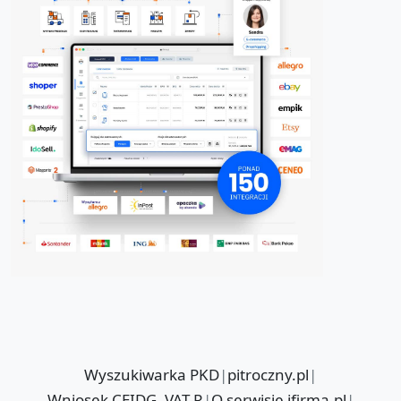
Wyszukiwarka PKD
|
pitroczny.pl
|
Wniosek CEIDG, VAT-R
|
O serwisie ifirma.pl
|