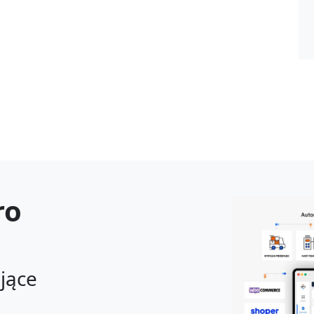
ro
ające