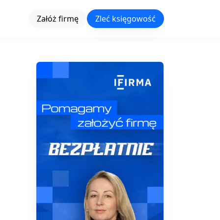
Załóż firmę
Zleć księgowość