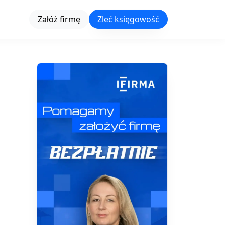
Załóż firmę
Zleć księgowość