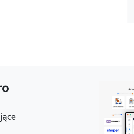
ro
ające