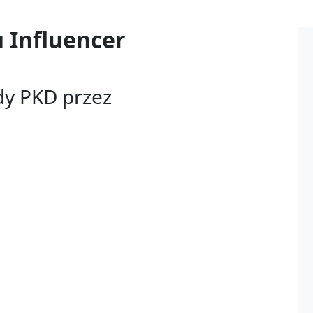
u
Influencer
dy PKD przez