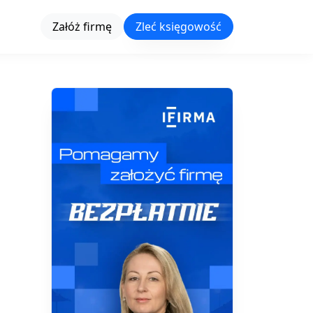
Załóż firmę
Zleć księgowość