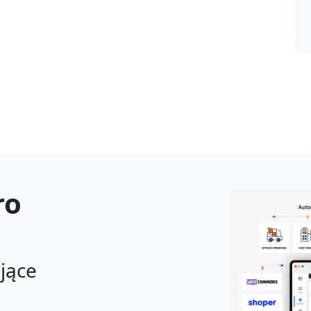
ro
ające