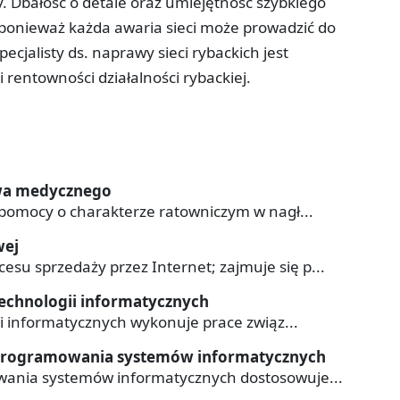
. Dbałość o detale oraz umiejętność szybkiego
ponieważ każda awaria sieci może prowadzić do
ecjalisty ds. naprawy sieci rybackich jest
rentowności działalności rybackiej.
twa medycznego
j pomocy o charakterze ratowniczym w nagł...
wej
su sprzedaży przez Internet; zajmuje się p...
 technologii informatycznych
gii informatycznych wykonuje prace związ...
 oprogramowania systemów informatycznych
owania systemów informatycznych dostosowuje...