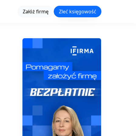
Załóż firmę
Zleć księgowość