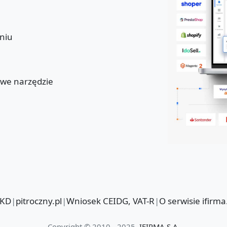
niu
u
owe narzędzie
PKD
|
pitroczny.pl
|
Wniosek CEIDG, VAT-R
|
O serwisie ifirma
Copyright © 2010 - 2025
IFIRMA S.A.