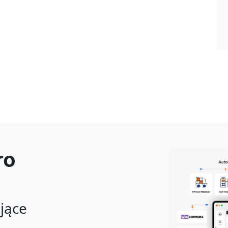
ro
ające