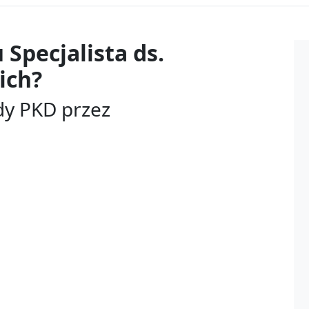
u
Specjalista ds.
ich?
dy PKD przez