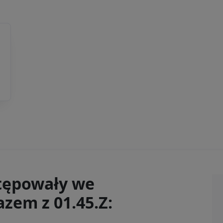
tępowały we
zem z 01.45.Z: