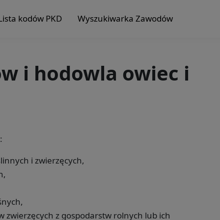
Lista kodów PKD
Wyszukiwarka Zawodów
ów i hodowla owiec i
:
linnych i zwierzęcych,
h,
śnych,
 zwierzęcych z gospodarstw rolnych lub ich