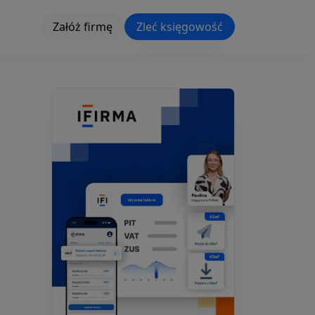
Załóż firmę
Zleć księgowość