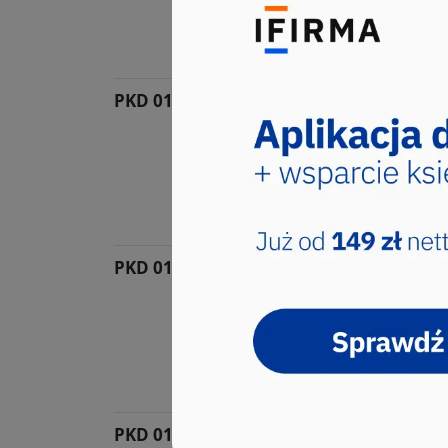
Kod PKD wybrało 2 użytkownik
Grupa: 01.4, Klasa: 01.47
PKD 01.46.Z
Chów i hodowla świń
Sekcja ta obejmuje działalnoś
zasobów r...
Kod PKD wybrało 2 użytkownik
Grupa: 01.4, Klasa: 01.46
PKD 01.27.Z
Uprawa roślin wykorzy
Sekcja ta obejmuje działalnoś
zasobów r...
Kod PKD wybrało 1 użytkownik
Grupa: 01.2, Klasa: 01.27
PKD 01.24.Z
Uprawa drzew i krzewó