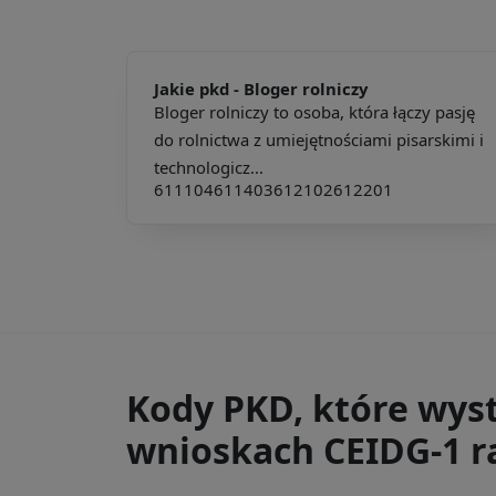
Jakie pkd -
Bloger rolniczy
Bloger rolniczy to osoba, która łączy pasję
do rolnictwa z umiejętnościami pisarskimi i
technologicz...
611104
611403
612102
612201
Kody PKD, które wys
wnioskach CEIDG-1 ra