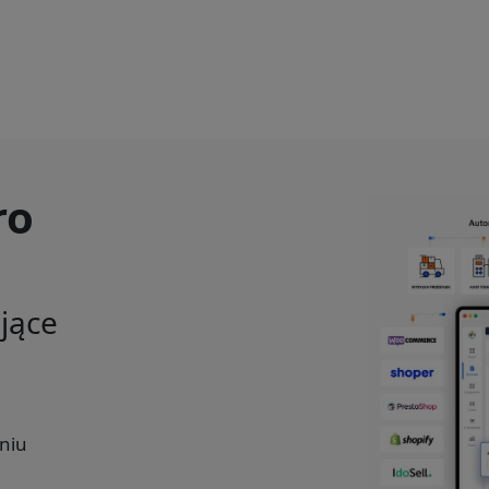
ro
ające
niu