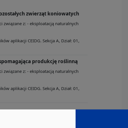
pozostałych zwierząt koniowatych
ci związane z: - eksploatacją naturalnych
ów aplikacji CEIDG. Sekcja A, Dział: 01,
spomagająca produkcję roślinną
ci związane z: - eksploatacją naturalnych
ów aplikacji CEIDG. Sekcja A, Dział: 01,
ci związane z: - eksploatacją naturalnych