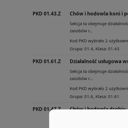
PKD 01.43.Z
Chów i hodowla koni i 
Sekcja ta obejmuje działalnoś
zasobów r...
Kod PKD wybrało 2 użytkownik
Grupa: 01.4, Klasa: 01.43
PKD 01.61.Z
Działalność usługowa w
Sekcja ta obejmuje działalnoś
zasobów r...
Kod PKD wybrało 2 użytkownik
Grupa: 01.6, Klasa: 01.61
PKD 01.47.Z
Chów i hodowla drobiu
Sekcja ta obejmuje działalnoś
zasobów r...