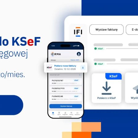
ów aplikacji CEIDG. Sekcja A, Dział: 01,
ci związane z: - eksploatacją naturalnych
ów aplikacji CEIDG. Sekcja A, Dział: 01,
stywanych do produkcji napojów
ci związane z: - eksploatacją naturalnych
ów aplikacji CEIDG. Sekcja A, Dział: 01,
w owocowych ziarnkowych i