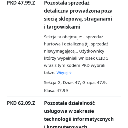
PKD 47.99.Z
Pozostała sprzedaż
detaliczna prowadzona poza
siecią sklepową, straganami
i targowiskami
Sekcja ta obejmuje: - sprzedaż
hurtową i detaliczną (tj. sprzedaż
niewymagającą...
Użytkownicy
którzy wypełniali wniosek CEIDG
wraz z tym kodem PKD wybrali
także:
Więcej →
Sekcja G, Dział: 47, Grupa: 47.9,
Klasa: 47.99
PKD 62.09.Z
Pozostała działalność
usługowa w zakresie
technologii informatycznych
i komputerowych