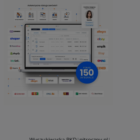
Wyszukiwarka PKD
|
pitroczny.pl
|