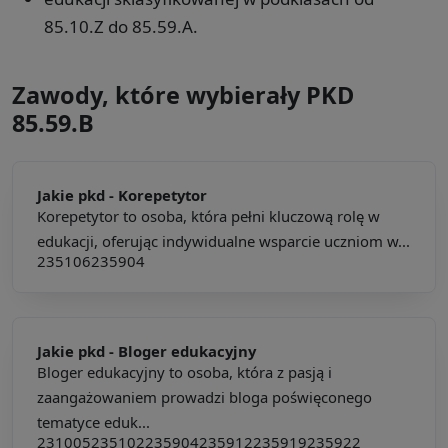
85.10.Z do 85.59.A.
Zawody, które wybierały PKD
85.59.B
Jakie pkd -
Korepetytor
Korepetytor to osoba, która pełni kluczową rolę w
edukacji, oferując indywidualne wsparcie uczniom w...
235106
235904
Jakie pkd -
Bloger edukacyjny
Bloger edukacyjny to osoba, która z pasją i
zaangażowaniem prowadzi bloga poświęconego
tematyce eduk...
231005
235102
235904
235912
235919
235922