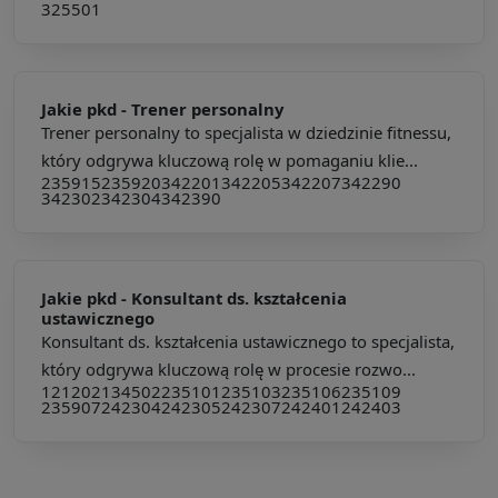
325501
Jakie pkd -
Trener personalny
Trener personalny to specjalista w dziedzinie fitnessu,
który odgrywa kluczową rolę w pomaganiu klie...
235915
235920
342201
342205
342207
342290
342302
342304
342390
Jakie pkd -
Konsultant ds. kształcenia
ustawicznego
Konsultant ds. kształcenia ustawicznego to specjalista,
który odgrywa kluczową rolę w procesie rozwo...
121202
134502
235101
235103
235106
235109
235907
242304
242305
242307
242401
242403