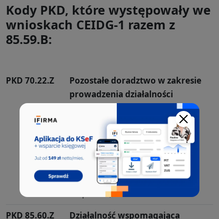
Kody PKD, które występowały we
wnioskach CEIDG-1 razem z
85.59.B:
PKD 70.22.Z
Pozostałe doradztwo w zakresie
prowadzenia działalności
gospodarczej i zarządzania
Sekcja ta obejmuje: - działalność
profesjonalną, naukową i techniczną
wymagającą...
Kod PKD wybrało 337 użytkowników
aplikacji CEIDG. Sekcja M, Dział: 70,
Grupa: 70.2, Klasa: 70.22
PKD 85.60.Z
Działalność wspomagająca