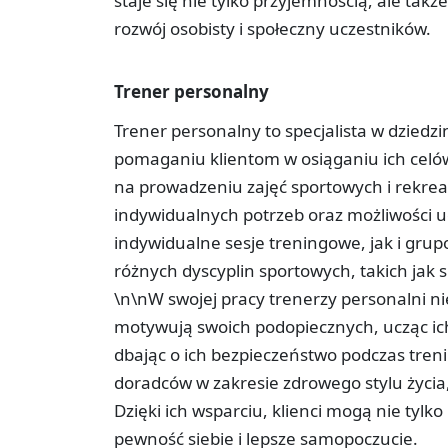
staje się nie tylko przyjemnością, ale t
rozwój osobisty i społeczny uczestników.
Trener personalny
Trener personalny to specjalista w dziedzi
pomaganiu klientom w osiąganiu ich celó
na prowadzeniu zajęć sportowych i rekre
indywidualnych potrzeb oraz możliwości u
indywidualne sesje treningowe, jak i grup
różnych dyscyplin sportowych, takich jak si
\n\nW swojej pracy trenerzy personalni ni
motywują swoich podopiecznych, ucząc ic
dbając o ich bezpieczeństwo podczas tren
doradców w zakresie zdrowego stylu życia,
Dzięki ich wsparciu, klienci mogą nie tylk
pewność siebie i lepsze samopoczucie.