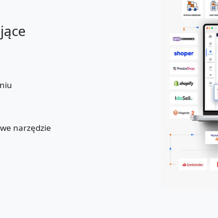
ające
niu
u
owe narzędzie