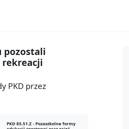
u
pozostali
 rekreacji
dy PKD przez
PKD 85.51.Z -
Pozaszkolne formy
edukacji sportowej oraz zajęć