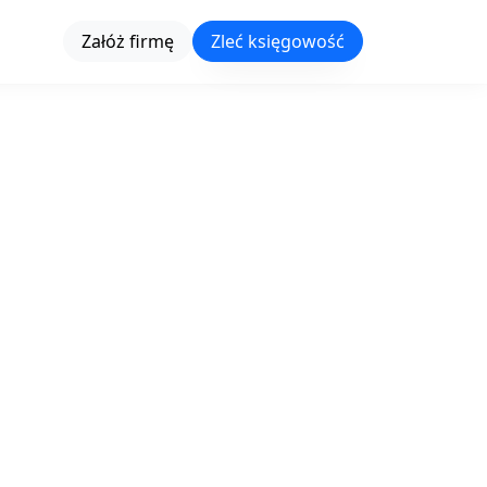
Załóż firmę
Zleć księgowość