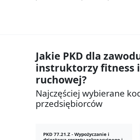
Jakie PKD dla zawod
instruktorzy fitness i
ruchowej?
Najczęściej wybierane ko
przedsiębiorców
PKD 77.21.Z -
Wypożyczanie i
dzierżawa sprzętu rekreacyjnego i