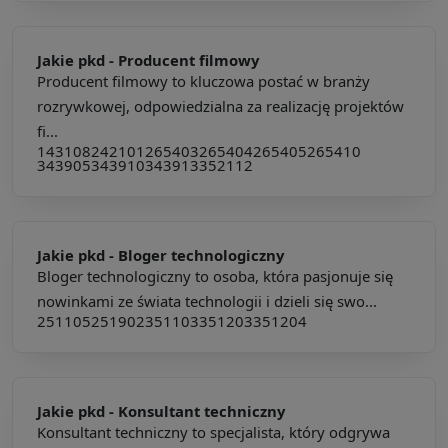
Jakie pkd -
Producent filmowy
Producent filmowy to kluczowa postać w branży
rozrywkowej, odpowiedzialna za realizację projektów
fi...
143108
242101
265403
265404
265405
265410
343905
343910
343913
352112
Jakie pkd -
Bloger technologiczny
Bloger technologiczny to osoba, która pasjonuje się
nowinkami ze świata technologii i dzieli się swo...
251105
251902
351103
351203
351204
Jakie pkd -
Konsultant techniczny
Konsultant techniczny to specjalista, który odgrywa