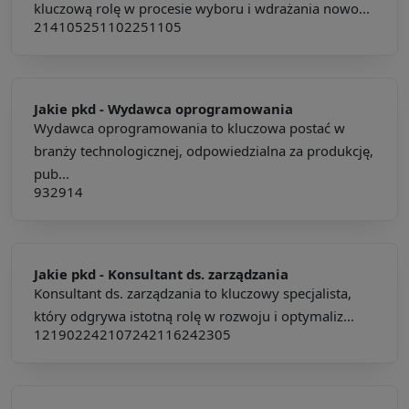
kluczową rolę w procesie wyboru i wdrażania nowo...
214105
251102
251105
Jakie pkd -
Wydawca oprogramowania
Wydawca oprogramowania to kluczowa postać w
branży technologicznej, odpowiedzialna za produkcję,
pub...
932914
Jakie pkd -
Konsultant ds. zarządzania
Konsultant ds. zarządzania to kluczowy specjalista,
który odgrywa istotną rolę w rozwoju i optymaliz...
121902
242107
242116
242305