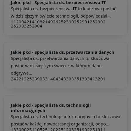
Jakie pkd -
Specjalista ds. bezpieczeństwa IT
Specjalista ds. bezpieczeństwa IT to kluczowa postać
w dzisiejszym świecie technologii, odpowiedzial...
112004
214108
214926
252390
252901
252902
252903
252904
Jakie pkd -
Specjalista ds. przetwarzania danych
Specjalista ds. przetwarzania danych to kluczowa
postać w dzisiejszym świecie, w którym dane
odgrywa...
242212
252390
331404
343303
351303
413201
Jakie pkd -
Specjalista ds. technologii
informacyjnych
Specjalista ds. technologii informacyjnych to kluczowa
postać w każdej nowoczesnej organizacji, odpo...
133090
251105
251202
251203
251902
251911