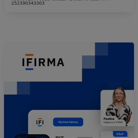
252390
343303