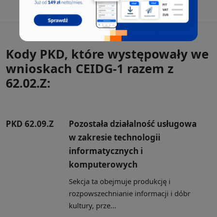
Kody PKD, które występowały we
wnioskach CEIDG-1 razem z
62.02.Z:
PKD 62.09.Z
Pozostała działalność usługowa
w zakresie technologii
informatycznych i
komputerowych
Sekcja ta obejmuje produkcję i
rozpowszechnianie informacji i dóbr
kultury, prze...