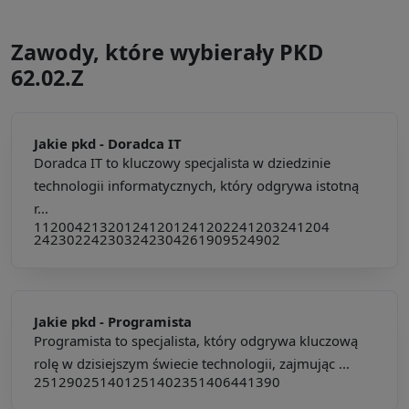
Zawody, które wybierały PKD
62.02.Z
Jakie pkd -
Doradca IT
Doradca IT to kluczowy specjalista w dziedzinie
technologii informatycznych, który odgrywa istotną
r...
112004
213201
241201
241202
241203
241204
242302
242303
242304
261909
524902
Jakie pkd -
Programista
Programista to specjalista, który odgrywa kluczową
rolę w dzisiejszym świecie technologii, zajmując ...
251290
251401
251402
351406
441390