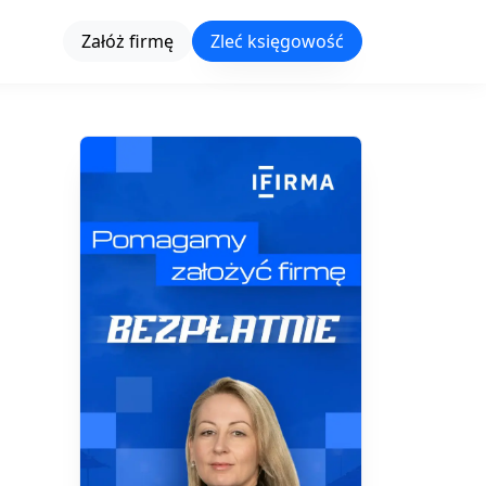
Załóż firmę
Zleć księgowość