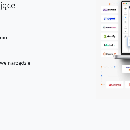
ające
niu
u
owe narzędzie