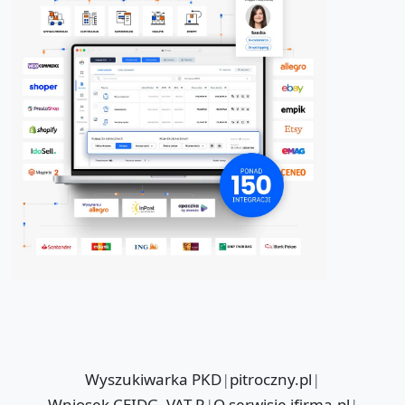
Wyszukiwarka PKD
|
pitroczny.pl
|
Wniosek CEIDG, VAT-R
|
O serwisie ifirma.pl
|