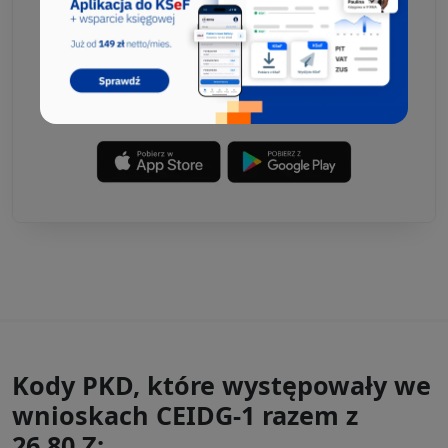
Kody PKD, które występowały we
wnioskach CEIDG-1 razem z
26.80.Z: