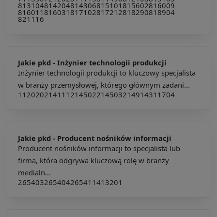
813104
814204
814306
815101
815602
816009
816011
816031
817102
817212
818290
818904
821116
Jakie pkd -
Inżynier technologii produkcji
Inżynier technologii produkcji to kluczowy specjalista
w branży przemysłowej, którego głównym zadani...
112020
214111
214502
214503
214914
311704
Jakie pkd -
Producent nośników informacji
Producent nośników informacji to specjalista lub
firma, która odgrywa kluczową rolę w branży
medialn...
265403
265404
265411
413201