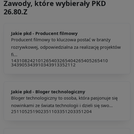
Zawody, które wybierały PKD
26.80.Z
Jakie pkd -
Producent filmowy
Producent filmowy to kluczowa postać w branży
rozrywkowej, odpowiedzialna za realizację projektów
fi...
143108
242101
265403
265404
265405
265410
343905
343910
343913
352112
Jakie pkd -
Bloger technologiczny
Bloger technologiczny to osoba, która pasjonuje się
nowinkami ze świata technologii i dzieli się swo...
251105
251902
351103
351203
351204