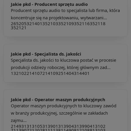
Jakie pkd -
Producent sprzętu audio
Producent sprzętu audio to specjalista lub firma, która
koncentruje się na projektowaniu, wytwarzani...
265205
321401
352103
352109
352116
352118
352121
Jakie pkd -
Specjalista ds. jakości
Specjalista ds. jakości to kluczowa postać w procesie
produkcji odzieży roboczej, której głównym zad...
132102
214107
214109
251404
314401
Jakie pkd -
Operator maszyn produkcyjnych
Operator maszyn produkcyjnych to kluczowy zawód
w branży produkcyjnej, szczególnie w zakładach
zajmu...
214931
313105
313901
313904
313990
413102
711390
721202
811113
811490
812108
813103