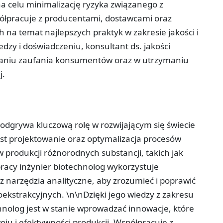
a celu minimalizację ryzyka związanego z
ółpracuje z producentami, dostawcami oraz
 na temat najlepszych praktyk w zakresie jakości i
edzy i doświadczeniu, konsultant ds. jakości
waniu zaufania konsumentów oraz w utrzymaniu
j.
y odgrywa kluczową rolę w rozwijającym się świecie
st projektowanie oraz optymalizacja procesów
 produkcji różnorodnych substancji, takich jak
pracy inżynier biotechnolog wykorzystuje
 narzędzia analityczne, aby zrozumieć i poprawić
ekstrakcyjnych. \n\nDzięki jego wiedzy z zakresu
technolog jest w stanie wprowadzać innowacje, które
ju i efektywności produkcji. Współpracuje z