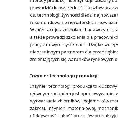
metody produkcji, identyfikuje obszary do
prowadzić do oszczędności kosztów oraz 
ds. technologii żywności śledzi najnowsze
rekomendowanie nowatorskich rozwiązań, 
Współpracuje z zespołami badawczymi ora
a także prowadzi szkolenia dla pracownik
pracy z nowymi systemami. Dzięki swojej w
nieocenionym partnerem dla przedsiębior
zmieniających się warunków rynkowych 
Inżynier technologii produkcji
Inżynier technologii produkcji to kluczow
głównym zadaniem jest opracowywanie, wd
wytwarzania zbiorników i pojemników met
zakresu inżynierii materiałowej, mechanik
efektywność i jakość procesów produkcyjny