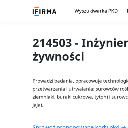
Wyszukiwarka PKD
214503 - Inżynie
żywności
Prowadzi badania, opracowuje technologi
przetwarzania i utrwalania: surowców roś
ziemniaki, buraki cukrowe, tytoń) i suro
jaja).
Sprawdź proponowane kody pkd →