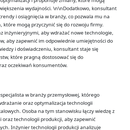
 optymalizacji i proponuje zmiany, które mogą
zwiększenia wydajności. \n\nDodatkowo, konsultant
 trendy i osiągnięcia w branży, co pozwala mu na
które mogą przyczynić się do rozwoju firmy.
z inżynieryjnymi, aby wdrażać nowe technologie,
ów, aby zapewnić im odpowiednie umiejętności do
iedzy i doświadczeniu, konsultant staje się
stw, które pragną dostosować się do
oraz oczekiwań konsumentów.
y specjalista w branży przemysłowej, którego
rażanie oraz optymalizacja technologii
alowych. Osoba na tym stanowisku łączy wiedzę z
i oraz technologii produkcji, aby zapewnić
ch. Inżynier technologii produkcji analizuje