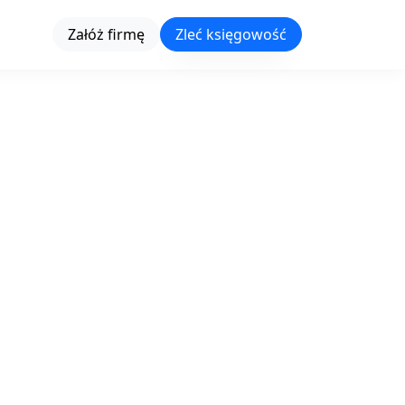
Załóż firmę
Zleć księgowość