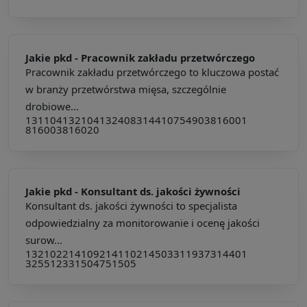
Jakie pkd -
Pracownik zakładu przetwórczego
Pracownik zakładu przetwórczego to kluczowa postać
w branży przetwórstwa mięsa, szczególnie
drobiowe...
131104
132104
132408
314410
754903
816001
816003
816020
Jakie pkd -
Konsultant ds. jakości żywności
Konsultant ds. jakości żywności to specjalista
odpowiedzialny za monitorowanie i ocenę jakości
surow...
132102
214109
214110
214503
311937
314401
325512
331504
751505