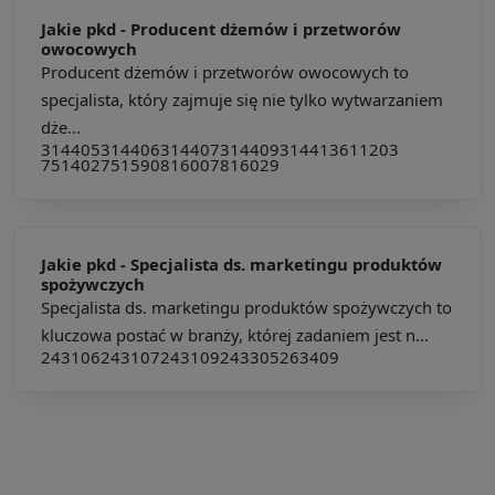
Jakie pkd -
Producent dżemów i przetworów
owocowych
Producent dżemów i przetworów owocowych to
specjalista, który zajmuje się nie tylko wytwarzaniem
dże...
314405
314406
314407
314409
314413
611203
751402
751590
816007
816029
Jakie pkd -
Specjalista ds. marketingu produktów
spożywczych
Specjalista ds. marketingu produktów spożywczych to
kluczowa postać w branży, której zadaniem jest n...
243106
243107
243109
243305
263409