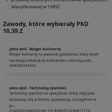
sklasyfikowanej w 1089Z.
Zawody, które wybierały PKD
10.39.Z
Jakie pkd -
Bloger kulinarny
Bloger kulinarny to pasjonat gotowania, który dzieli
się swoją miłością do kulinariów z szeroką publ...
264206
343402
Jakie pkd -
Technolog żywności
Technolog żywności to specjalista, który odgrywa
kluczową rolę w branży spożywczej, szczególnie w
pr...
214503
314403
314411
314490
751290
817114