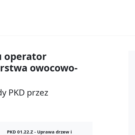
u
operator
órstwa owocowo-
dy PKD przez
PKD 01.22.Z -
Uprawa drzew i