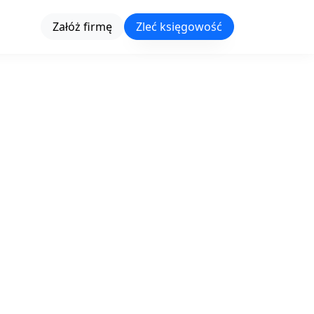
Załóż firmę
Zleć księgowość