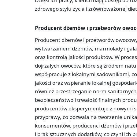
Dzięki ich pracy, klienci mają dostęp do 
zdrowego stylu życia i zrównoważonej diet
Producent dżemów i przetworów owo
Producent dżemów i przetworów owocowych t
wytwarzaniem dżemów, marmolady i gala
oraz kontrolą jakości produktów. W proces
dojrzałych owoców, które są źródłem nat
współpracuje z lokalnymi sadownikami, c
jakości oraz wspieranie lokalnej gospodar
również przestrzeganie norm sanitarnych
bezpieczeństwo i trwałość finalnych produ
producentów eksperymentuje z nowymi sma
przyprawy, co pozwala na tworzenie unik
konsumentów, producenci dżemów i przet
i brak sztucznych dodatków, co czyni ich 