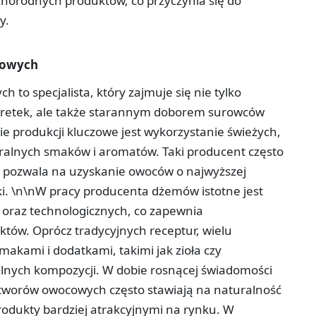
różnorodnych produktów, co przyczynia się do
y.
cowych
o specjalista, który zajmuje się nie tylko
retek, ale także starannym doborem surowców
ie produkcji kluczowe jest wykorzystanie świeżych,
uralnych smaków i aromatów. Taki producent często
o pozwala na uzyskanie owoców o najwyższej
ki. \n\nW pracy producenta dżemów istotne jest
 oraz technologicznych, co zapewnia
któw. Oprócz tradycyjnych receptur, wielu
kami i dodatkami, takimi jak zioła czy
alnych kompozycji. W dobie rosnącej świadomości
worów owocowych często stawiają na naturalność
produkty bardziej atrakcyjnymi na rynku. W