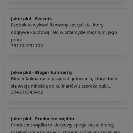
Jakie pkd -
Rzeźnik
Rzeźnik to wykwalifikowany specjalista, który
odgrywa kluczową rolę w przemyśle mięsnym. Jego
praca ...
751104
751105
Jakie pkd -
Bloger kulinarny
Bloger kulinarny to pasjonat gotowania, który dzieli
się swoją miłością do kulinariów z szeroką publ...
264206
343402
Jakie pkd -
Producent wędlin
Producent wędlin to kluczowy specjalista w branży
przetwórstwa mięsnego, którego głównym zadaniem