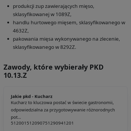
produkcji zup zawierających mięso,
sklasyfikowanej w 1089Z,
handlu hurtowego mięsem, sklasyfikowanego w
4632Z,
pakowania mięsa wykonywanego na zlecenie,
sklasyfikowanego w 8292Z.
Zawody, które wybierały PKD
10.13.Z
Jakie pkd -
Kucharz
Kucharz to kluczowa postać w świecie gastronomii,
odpowiedzialna za przygotowywanie różnorodnych
pot...
512001
512090
751290
941201