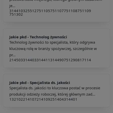
je...
314410
325512
751105
751107
751108
751109
751302
Jakie pkd -
Technolog żywności
Technolog żywności to specjalista, który odgrywa
kluczową rolę w branży spożywczej, szczególnie w
pr...
214503
314403
314411
314490
751290
817114
Jakie pkd -
Specjalista ds. jakości
Specjalista ds. jakości to kluczowa postać w procesie
produkcji odzieży roboczej, której głównym zad...
132102
214107
214109
251404
314401