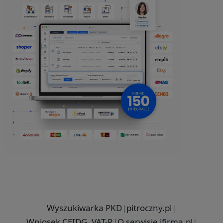
Wyszukiwarka PKD
|
pitroczny.pl
|
Wniosek CEIDG, VAT-R
|
O serwisie ifirma.pl
|