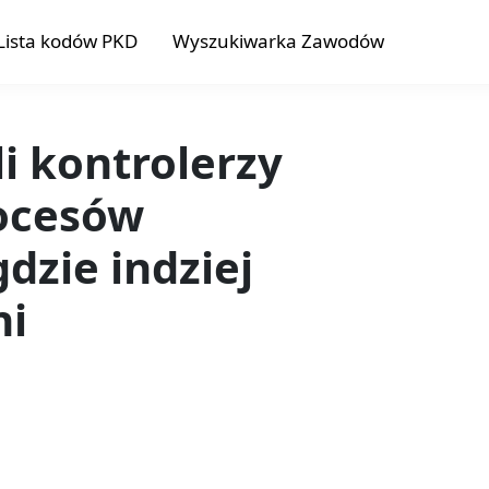
Lista kodów PKD
Wyszukiwarka Zawodów
li kontrolerzy
rocesów
dzie indziej
ni