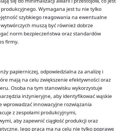
ą się do minimalizacji awarii i przestojów, co jest
 produkcyjnego. Wymagana jest tu nie tylko
ejętność szybkiego reagowania na ewentualne
 wytwórczych muszą być również dobrze
rzegać norm bezpieczeństwa oraz standardów
s firmy.
nży papierniczej, odpowiedzialna za analizę i
óre mają na celu zwiększenie efektywności oraz
pieru. Osoba na tym stanowisku wykorzystuje
rzędzia inżynieryjne, aby identyfikować wąskie
że wprowadzać innowacyjne rozwiązania
acuje z zespołami produkcyjnymi,
ymi, aby zapewnić ciągłość produkcji oraz
etyczne. Jego praca ma na celu nie tylko poprawę