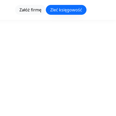
Załóż firmę
Zleć księgowość