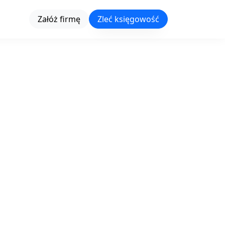
Załóż firmę
Zleć księgowość