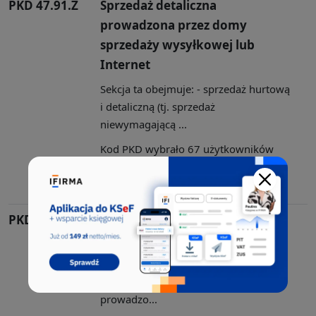
PKD 47.91.Z
Sprzedaż detaliczna
prowadzona przez domy
sprzedaży wysyłkowej lub
Internet
Sekcja ta obejmuje: - sprzedaż hurtową
i detaliczną (tj. sprzedaż
niewymagającą ...
Kod PKD wybrało 67 użytkowników
aplikacji CEIDG. Sekcja G, Dział: 47,
Grupa: 47.9, Klasa: 47.91
PKD 85.52.Z
Pozaszkolne formy edukacji
artystycznej
Sekcja ta obejmuje: - szkoły publiczne i
niepubliczne wszystkich typów,
prowadzo...