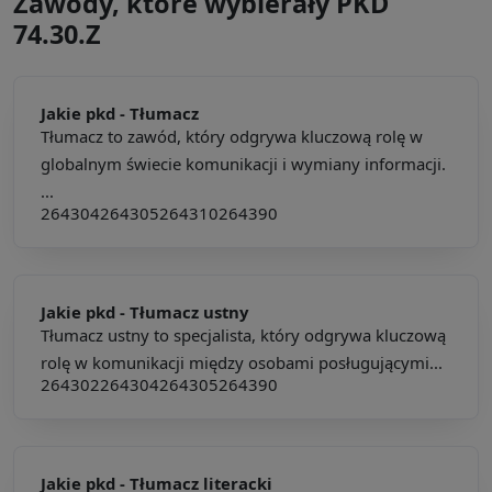
Zawody, które wybierały PKD
74.30.Z
Jakie pkd -
Tłumacz
Tłumacz to zawód, który odgrywa kluczową rolę w
globalnym świecie komunikacji i wymiany informacji.
...
264304
264305
264310
264390
Jakie pkd -
Tłumacz ustny
Tłumacz ustny to specjalista, który odgrywa kluczową
rolę w komunikacji między osobami posługującymi...
264302
264304
264305
264390
Jakie pkd -
Tłumacz literacki