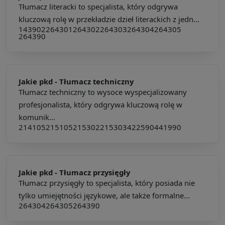
Tłumacz literacki to specjalista, który odgrywa
kluczową rolę w przekładzie dzieł literackich z jedn...
143902
264301
264302
264303
264304
264305
264390
Jakie pkd -
Tłumacz techniczny
Tłumacz techniczny to wysoce wyspecjalizowany
profesjonalista, który odgrywa kluczową rolę w
komunik...
214105
215105
215302
215303
422590
441990
Jakie pkd -
Tłumacz przysięgły
Tłumacz przysięgły to specjalista, który posiada nie
tylko umiejętności językowe, ale także formalne...
264304
264305
264390