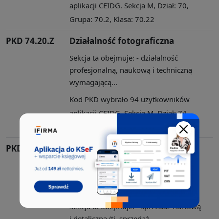
aplikacji CEIDG. Sekcja M, Dział: 70,
Grupa: 70.2, Klasa: 70.22
PKD 74.20.Z
Działalność fotograficzna
Sekcja ta obejmuje: - działalność
profesjonalną, naukową i techniczną
wymagającą...
Kod PKD wybrało 94 użytkowników
aplikacji CEIDG. Sekcja M, Dział: 74,
Grupa: 74.2, Klasa: 74.20
PKD 47.91.Z
Sprzedaż detaliczna
prowadzona przez domy
sprzedaży wysyłkowej lub
Internet
Sekcja ta obejmuje: - sprzedaż hurtową
i detaliczną (tj. sprzedaż