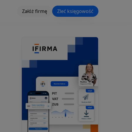
Załóż firmę
Zleć księgowość