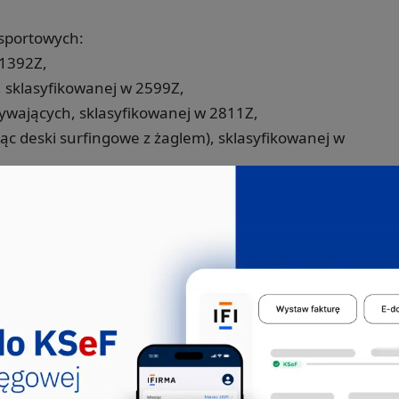
 sportowych:
 1392Z,
a, sklasyfikowanej w 2599Z,
pływających, sklasyfikowanej w 2811Z,
ąc deski surfingowe z żaglem), sklasyfikowanej w
owych i sportowych, sklasyfikowanych w 3315Z.
tępowały we
zem z 30.12.Z: