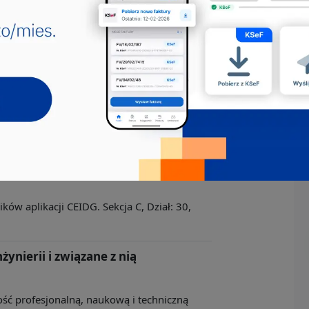
tatków i łodzi
rozumie się fizyczne lub chemiczne
ków aplikacji CEIDG. Sekcja C, Dział:
strukcji pływających
rozumie się fizyczne lub chemiczne
ów aplikacji CEIDG. Sekcja C, Dział: 30,
żynierii i związane z nią
ność profesjonalną, naukową i techniczną