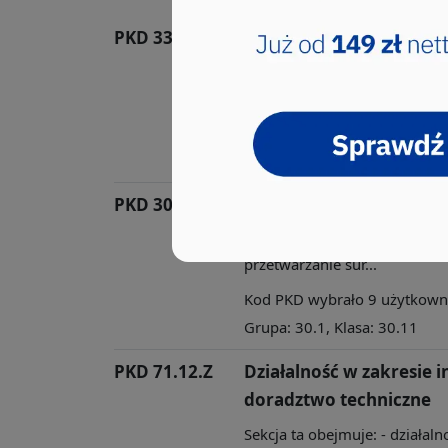
PKD 33.15.Z
Naprawa i konserwacja s
Przez działalność wytwórczą 
przetwarzanie sur...
Kod PKD wybrało 13 użytkowni
33, Grupa: 33.1, Klasa: 33.15
PKD 30.11.Z
Produkcja statków i kon
Przez działalność wytwórczą 
przetwarzanie sur...
Kod PKD wybrało 9 użytkownik
Grupa: 30.1, Klasa: 30.11
PKD 71.12.Z
Działalność w zakresie in
doradztwo techniczne
Sekcja ta obejmuje: - działal