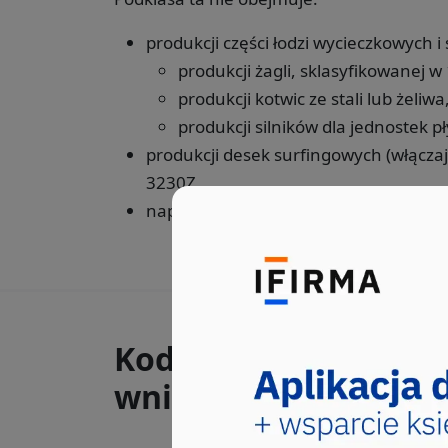
produkcji części łodzi wycieczkowych i
produkcji żagli, sklasyfikowanej w
produkcji kotwic ze stali lub żeliw
produkcji silników dla jednostek 
produkcji desek surfingowych (włączaj
3230Z,
naprawy i konserwacji łodzi wycieczk
Kody PKD, które wys
wnioskach CEIDG-1 ra