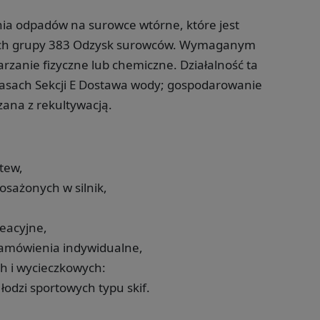
nia odpadów na surowce wtórne, które jest
ach grupy 383 Odzysk surowców. Wymaganym
rzanie fizyczne lub chemiczne. Działalność ta
lasach Sekcji E Dostawa wody; gospodarowanie
zana z rekultywacją.
tew,
osażonych w silnik,
eacyjne,
zamówienia indywidualne,
ch i wycieczkowych:
 łodzi sportowych typu skif.