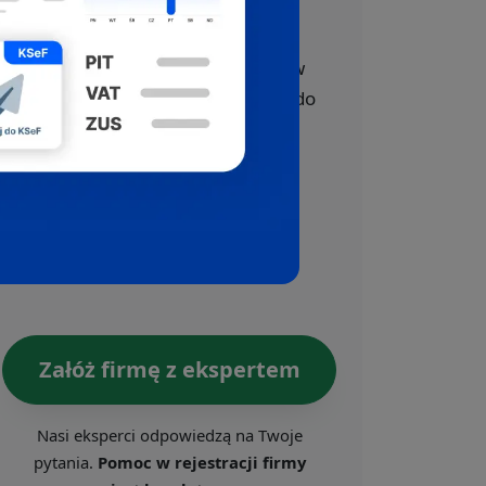
z pomocą ekspertów
Oferujemy bezpłatne wsparcie w
całym procesie rejestracji firmy do
CEIDG, US, ZUS i VAT.
Skorzystaj z darmowej pomocy,
którą oferujemy w ramach
Ogólnopolskiego Programu
Wspierania Przedsiębiorczości.
Załóż firmę z ekspertem
Nasi eksperci odpowiedzą na Twoje
pytania.
Pomoc w rejestracji firmy