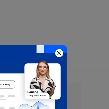
Załóż firmę
bezpłatnie