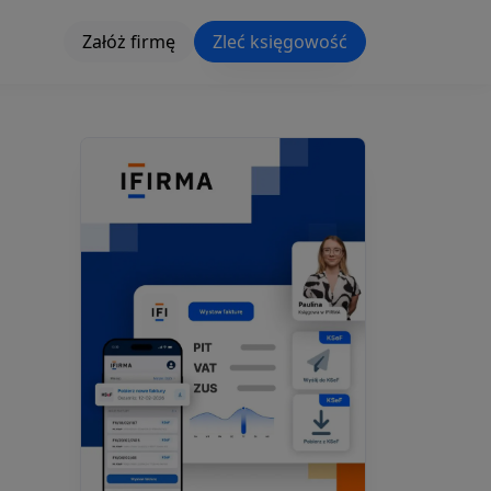
Załóż firmę
Zleć księgowość