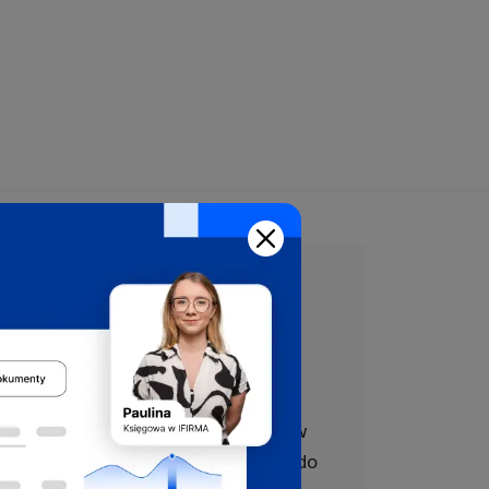
Załóż firmę
bezpłatnie
z pomocą ekspertów
Oferujemy bezpłatne wsparcie w
całym procesie rejestracji firmy do