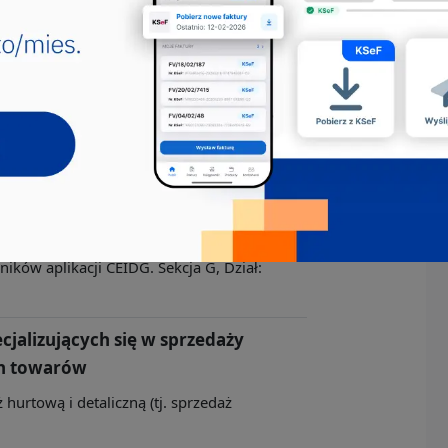
ków aplikacji CEIDG. Sekcja G, Dział:
jmujących się sprzedażą wyrobów
yrobów futrzarskich, obuwia i
 hurtową i detaliczną (tj. sprzedaż
ków aplikacji CEIDG. Sekcja G, Dział:
cjalizujących się w sprzedaży
ch towarów
 hurtową i detaliczną (tj. sprzedaż