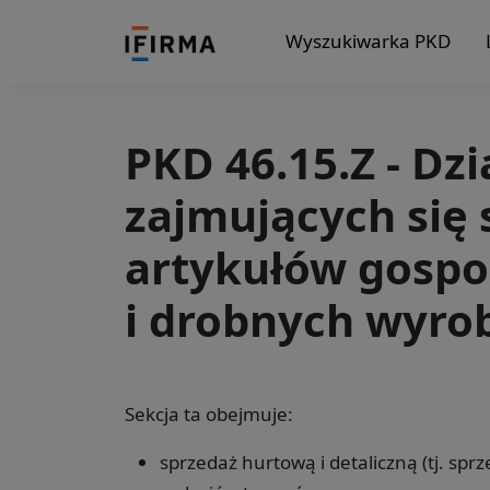
Wyszukiwarka PKD
PKD 46.15.Z - Dz
zajmujących się 
artykułów gosp
i drobnych wyr
Sekcja ta obejmuje:
sprzedaż hurtową i detaliczną (tj. sp