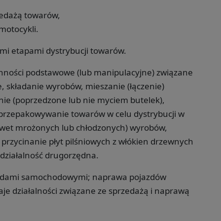
zedażą towarów,
otocykli.
mi etapami dystrybucji towarów.
nności podstawowe (lub manipulacyjne) związane
, składanie wyrobów, mieszanie (łączenie)
nie (poprzedzone lub nie myciem butelek),
i przepakowywanie towarów w celu dystrybucji w
awet mrożonych lub chłodzonych) wyrobów,
 przycinanie płyt pilśniowych z włókien drzewnych
działalność drugorzędna.
ojazdami samochodowymi; naprawa pojazdów
e działalności związane ze sprzedażą i naprawą