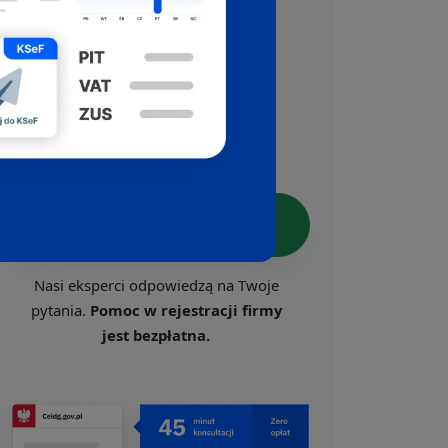
CEIDG, US, ZUS i VAT.
Skorzystaj z darmowej pomocy,
którą oferujemy w ramach
Ogólnopolskiego Programu
Wspierania Przedsiębiorczości.
Załóż firmę z ekspertem
Nasi eksperci odpowiedzą na Twoje
pytania.
Pomoc w rejestracji firmy
jest bezpłatna.