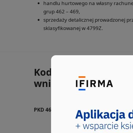
handlu hurtowego na własny rachune
grup 462 – 469,
sprzedaży detalicznej prowadzonej p
sklasyfikowanej w 4799Z.
Kody PKD, które wys
wnioskach CEIDG-1 ra
PKD 46.19.Z
Działalność agentów za
różnego rodzaju
Sekcja ta obejmuje: - sprzedaż