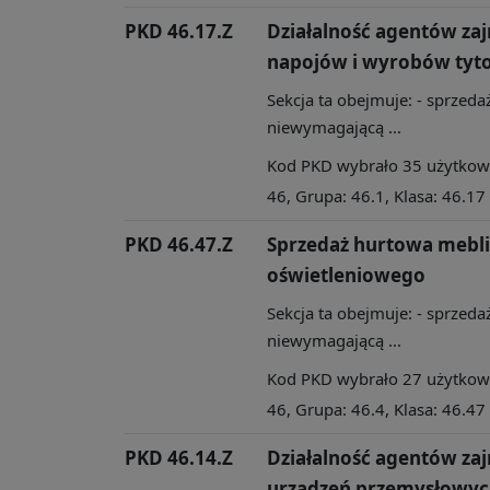
PKD 46.17.Z
Działalność agentów zaj
napojów i wyrobów tyt
Sekcja ta obejmuje: - sprzedaż
niewymagającą ...
Kod PKD wybrało 35 użytkowni
46, Grupa: 46.1, Klasa: 46.17
PKD 46.47.Z
Sprzedaż hurtowa mebli
oświetleniowego
Sekcja ta obejmuje: - sprzedaż
niewymagającą ...
Kod PKD wybrało 27 użytkowni
46, Grupa: 46.4, Klasa: 46.47
PKD 46.14.Z
Działalność agentów za
urządzeń przemysłowyc