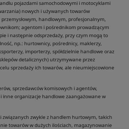
 handlu pojazdami samochodowymi i motocyklami
twarzania) nowych i używanych towarów
 przemysłowym, handlowym, profesjonalnym,
rtownikom; agentom i pośrednikom prowadzącym
pie i następnie odsprzedaży, przy czym mogą to
lność, np.: hurtownicy, pośrednicy, maklerzy,
porterzy, importerzy, spółdzielnie handlowe oraz
m sklepów detalicznych) utrzymywane przez
celu sprzedaży ich towarów, ale nieumiejscowione
klerów, sprzedawców komisowych i agentów,
e i inne organizacje handlowe zaangażowane w
 związanych zwykle z handlem hurtowym, takich
wanie towarów w dużych ilościach, magazynowanie