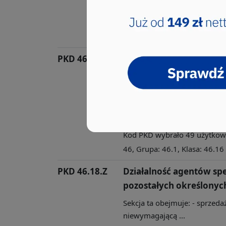
niewymagającą ...
Kod PKD wybrało 62 użytkowni
46, Grupa: 46.1, Klasa: 46.19
PKD 46.16.Z
Działalność agentów za
tekstylnych, odzieży, w
artykułów skórzanych
Sekcja ta obejmuje: - sprzedaż
niewymagającą ...
Kod PKD wybrało 49 użytkowni
46, Grupa: 46.1, Klasa: 46.16
PKD 46.18.Z
Działalność agentów spe
pozostałych określony
Sekcja ta obejmuje: - sprzedaż
niewymagającą ...