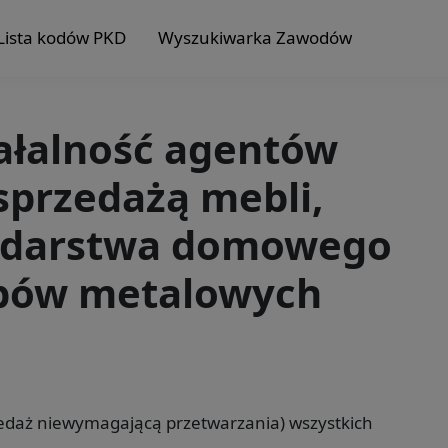
Lista kodów PKD
Wyszukiwarka Zawodów
iałalność agentów
sprzedażą mebli,
odarstwa domowego
obów metalowych
rzedaż niewymagającą przetwarzania) wszystkich