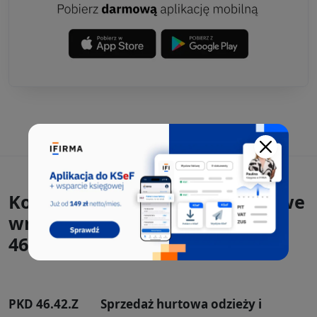
Kody PKD, które występowały we
wnioskach CEIDG-1 razem z
46.41.Z:
PKD 46.42.Z
Sprzedaż hurtowa odzieży i