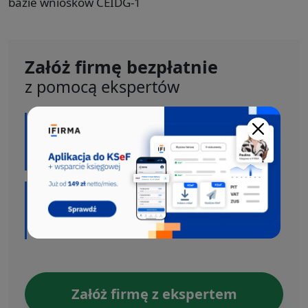
bazie wniosków CEIDG-1
Załóż firmę bezpłatnie
z pomocą ekspertów
Oferujemy bezpłatne wsparcie w całym
procesie rejestracji firmy do CEIDG, US, ZUS i
VAT.
Skorzystaj z darmowej pomocy, którą
oferujemy w ramach Ogólnopolskiego
Programu Wspierania Przedsiębiorczości.
Załóż firmę z ekspertem