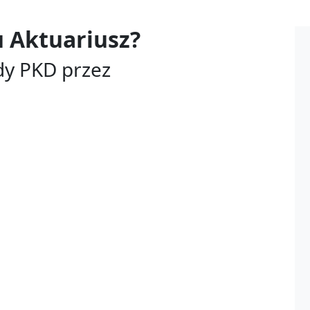
u
Aktuariusz?
dy PKD przez