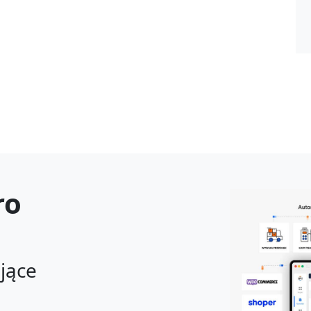
ro
ające