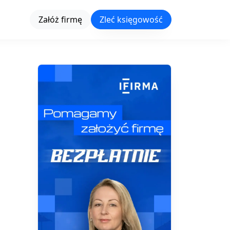
Załóż firmę
Zleć księgowość