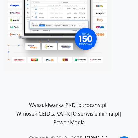
Wyszukiwarka PKD
|
pitroczny.pl
|
Wniosek CEIDG, VAT-R
|
O serwisie ifirma.pl
|
Power Media
Copyright © 2010 - 2025
IFIRMA S.A.