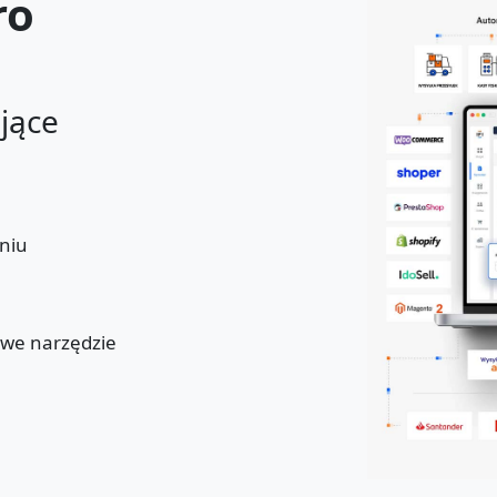
ro
ające
niu
u
owe narzędzie