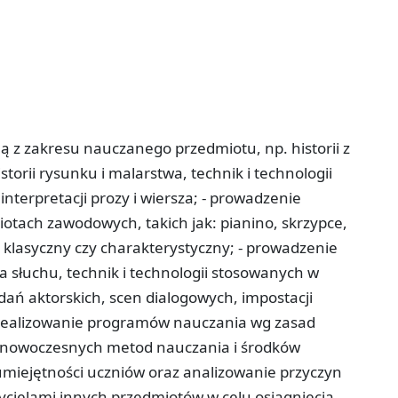
 z zakresu nauczanego przedmiotu, np. historii z
torii rysunku i malarstwa, technik i technologii
nterpretacji prozy i wiersza; - prowadzenie
tach zawodowych, takich jak: pianino, skrzypce,
c klasyczny czy charakterystyczny; - prowadzenie
a słuchu, technik i technologii stosowanych w
ań aktorskich, scen dialogowych, impostacji
- realizowanie programów nauczania wg zasad
m nowoczesnych metod nauczania i środków
 umiejętności uczniów oraz analizowanie przyczyn
zycielami innych przedmiotów w celu osiągnięcia