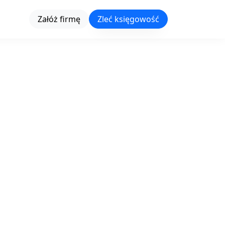
Załóż firmę
Zleć księgowość