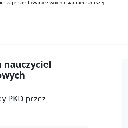
om zaprezentowanie swoich osiągnięć szerszej
u
nauczyciel
owych
dy PKD przez