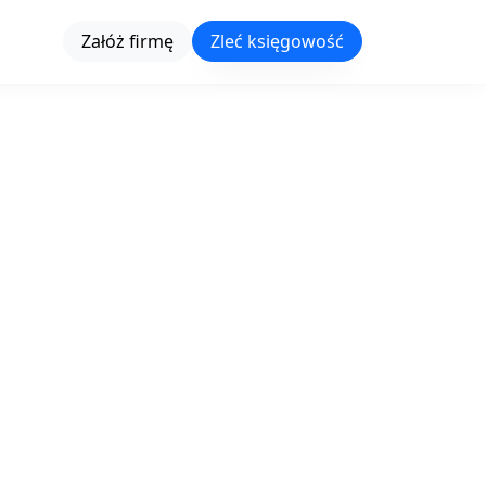
Załóż firmę
Zleć księgowość