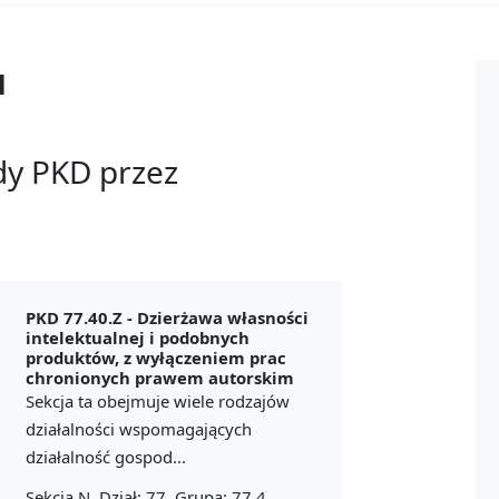
u
dy PKD przez
PKD 77.40.Z -
Dzierżawa własności
intelektualnej i podobnych
produktów, z wyłączeniem prac
chronionych prawem autorskim
Sekcja ta obejmuje wiele rodzajów
działalności wspomagających
działalność gospod...
Sekcja N, Dział: 77, Grupa: 77.4,