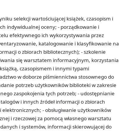
iku selekcji wartościującej książek, czasopism i
h indywidualnej oceny; - porządkowanie i
celu efektywnego ich wykorzystywania przez
nwentaryzowanie, katalogowanie i klasyfikowanie na
rmacji o zbiorach bibliotecznych); - szkolenie
giwania się warsztatem informacyjnym, korzystania
 książką, czasopismem i innymi typami
radztwo w doborze piśmiennictwa stosownego do
badanie potrzeb użytkowników biblioteki w zakresie
lnego zaspokojenia tych potrzeb; - udostępnianie
alogów i innych źródeł informacji o zbiorach
i elektronicznych; - obsługiwanie użytkowników
ficznej i rzeczowej za pomocą własnego warsztatu
 danych i systemów, informacji skierowującej do