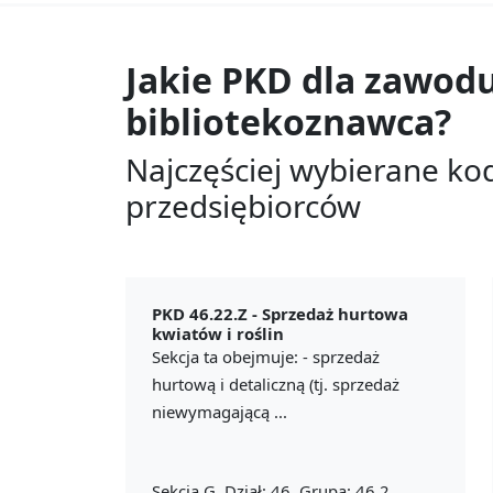
Jakie PKD dla zawod
bibliotekoznawca?
Najczęściej wybierane ko
przedsiębiorców
PKD 46.22.Z -
Sprzedaż hurtowa
kwiatów i roślin
Sekcja ta obejmuje: - sprzedaż
hurtową i detaliczną (tj. sprzedaż
niewymagającą ...
Sekcja G, Dział: 46, Grupa: 46.2,