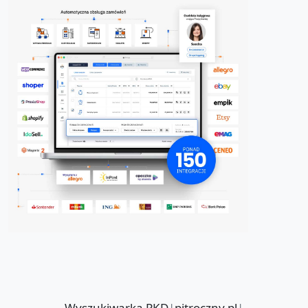
Wyszukiwarka PKD
|
pitroczny.pl
|