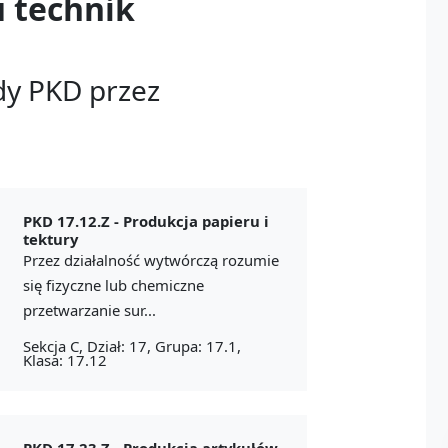
u
technik
dy PKD przez
PKD 17.12.Z -
Produkcja papieru i
tektury
Przez działalność wytwórczą rozumie
się fizyczne lub chemiczne
przetwarzanie sur...
Sekcja C, Dział: 17, Grupa: 17.1,
Klasa: 17.12
PKD 17.23.Z -
Produkcja artykułów