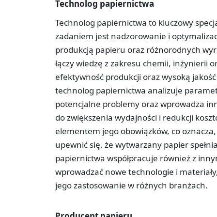
Technolog papiernictwa
Technolog papiernictwa to kluczowy specj
zadaniem jest nadzorowanie i optymaliza
produkcją papieru oraz różnorodnych wy
łączy wiedzę z zakresu chemii, inżynierii 
efektywność produkcji oraz wysoką jakość
technolog papiernictwa analizuje paramet
potencjalne problemy oraz wprowadza inn
do zwiększenia wydajności i redukcji kosz
elementem jego obowiązków, co oznacza, ż
upewnić się, że wytwarzany papier spełni
papiernictwa współpracuje również z innym
wprowadzać nowe technologie i materiały,
jego zastosowanie w różnych branżach.
Producent papieru