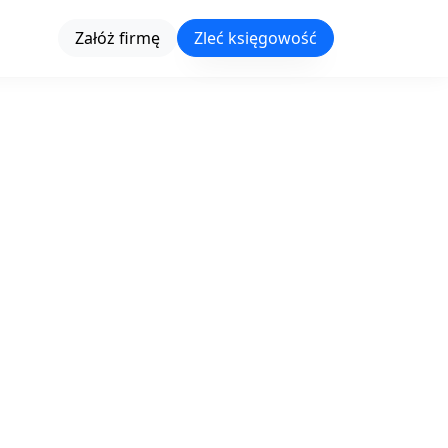
Załóż firmę
Zleć księgowość