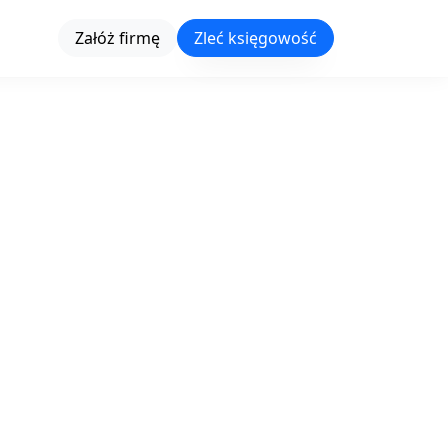
Załóż firmę
Zleć księgowość