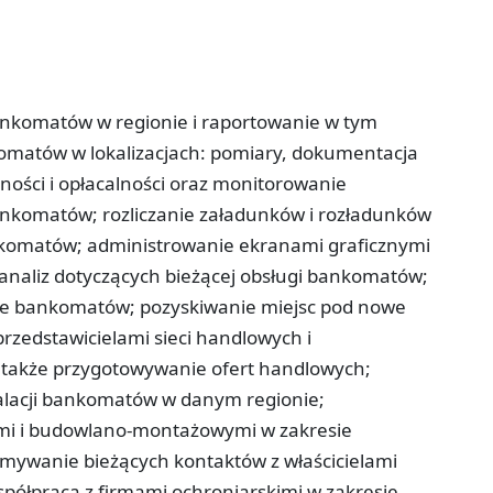
nkomatów w regionie i raportowanie w tym
omatów w lokalizacjach: pomiary, dokumentacja
jności i opłacalności oraz monitorowanie
ankomatów; rozliczanie załadunków i rozładunków
komatów; administrowanie ekranami graficznymi
analiz dotyczących bieżącej obsługi bankomatów;
dze bankomatów; pozyskiwanie miejsc pod nowe
przedstawicielami sieci handlowych i
 a także przygotowywanie ofert handlowych;
lacji bankomatów w danym regionie;
mi i budowlano-montażowymi w zakresie
ymywanie bieżących kontaktów z właścicielami
współpraca z firmami ochroniarskimi w zakresie