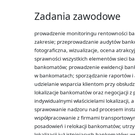
Zadania zawodowe
prowadzenie monitoringu rentowności ba
zakresie; przeprowadzanie audytów bank
fotograficzna, wizualizacje, ocena atrakcy
sprawności wszystkich elementów sieci b
bankomatów; prowadzenie ewidencji ban
w bankomatach; sporządzanie raportów i 
udzielanie wsparcia klientom przy obsłu
lokalizacje bankomatów oraz negocjacji z 
indywidualnymi właścicielami lokalizacji,
sprawowanie nadzoru nad procesem insta
współpracowanie z firmami transportowy
posadowień i relokacji bankomatów; utrz
lokalizacji już istniejących bankomatów; 