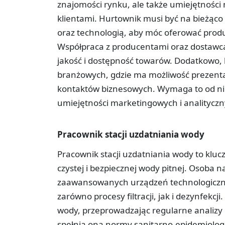
znajomości rynku, ale także umiejętności 
klientami. Hurtownik musi być na bieżąc
oraz technologią, aby móc oferować prod
Współpraca z producentami oraz dostawca
jakość i dostępność towarów. Dodatkowo,
branżowych, gdzie ma możliwość prezenta
kontaktów biznesowych. Wymaga to od nieg
umiejętności marketingowych i analitycz
Pracownik stacji uzdatniania wody
Pracownik stacji uzdatniania wody to klu
czystej i bezpiecznej wody pitnej. Osoba 
zaawansowanych urządzeń technologicznyc
zarówno procesy filtracji, jak i dezynfekc
wody, przeprowadzając regularne analizy 
spełnia ona normy sanitarno-epidemiologi