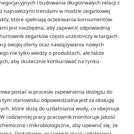
negocjacyjnych i budowania długotrwałych relacji z
o z najnowszymi trendami w modzie zegarkowej
ukty, które spełniają oczekiwania konsumentów.
mi jest niezbędna, aby zapewnić odpowiednią
 hurtownik zegarków często uczestniczy w targach
cji swojej oferty oraz nawiązywania nowych
o nie tylko wiedzy o produktach, ale także
nych, aby skutecznie konkurować na rynku.
czowa postać w procesie zapewnienia dostępu do
na tym stanowisku odpowiedzialna jest za obsługę
h, które służą do uzdatniania wody, co obejmuje
ji. W codziennej pracy pracownik monitoruje jakość
chemiczne i mikrobiologiczne, aby upewnić się, że
czne. Dodatkowo, pracownik stacji uzdatniania