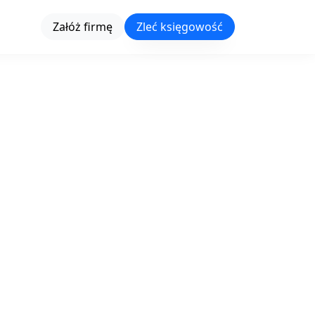
Załóż firmę
Zleć księgowość