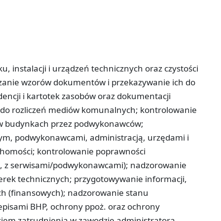
 instalacji i urządzeń technicznych oraz czystości
zanie wzorów dokumentów i przekazywanie ich do
encji i kartotek zasobów oraz dokumentacji
do rozliczeń mediów komunalnych; kontrolowanie
h w budynkach przez podwykonawców;
ym, podwykonawcami, administracją, urzędami i
uchomości; kontrolowanie poprawności
u, z serwisami/podwykonawcami); nadzorowanie
erek technicznych; przygotowywanie informacji,
ch (finansowych); nadzorowanie stanu
episami BHP, ochrony ppoż. oraz ochrony
iem zatrudnienia w zawodzie administratora