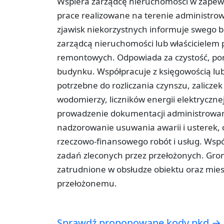
Wspiera zarządcę nieruchomości w zape
prace realizowane na terenie administro
zjawisk niekorzystnych informuje swego 
zarządcą nieruchomości lub właścicielem p
remontowych. Odpowiada za czystość, po
budynku. Współpracuje z księgowością l
potrzebne do rozliczania czynszu, zaliczek 
wodomierzy, liczników energii elektryczne
prowadzenie dokumentacji administrowan
nadzorowanie usuwania awarii i usterek,
rzeczowo-finansowego robót i usług. Współ
zadań zleconych przez przełożonych. Gro
zatrudnione w obsłudze obiektu oraz mie
przełożonemu.
Sprawdź proponowane kody pkd →