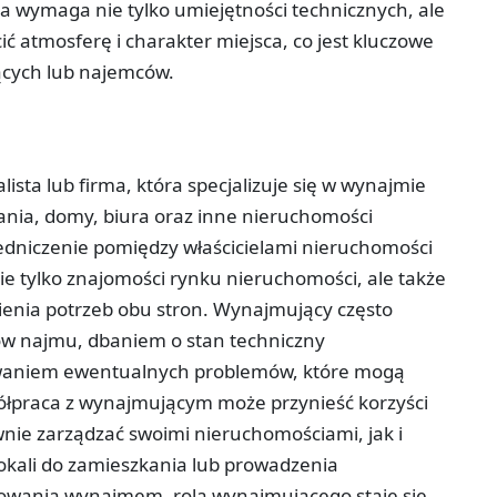
ca wymaga nie tylko umiejętności technicznych, ale
ć atmosferę i charakter miejsca, co jest kluczowe
ących lub najemców.
sta lub firma, która specjalizuje się w wynajmie
ania, domy, biura oraz inne nieruchomości
edniczenie pomiędzy właścicielami nieruchomości
e tylko znajomości rynku nieruchomości, ale także
ienia potrzeb obu stron. Wynajmujący często
w najmu, dbaniem o stan techniczny
waniem ewentualnych problemów, które mogą
półpraca z wynajmującym może przynieść korzyści
wnie zarządzać swoimi nieruchomościami, jak i
okali do zamieszkania lub prowadzenia
esowania wynajmem, rola wynajmującego staje się