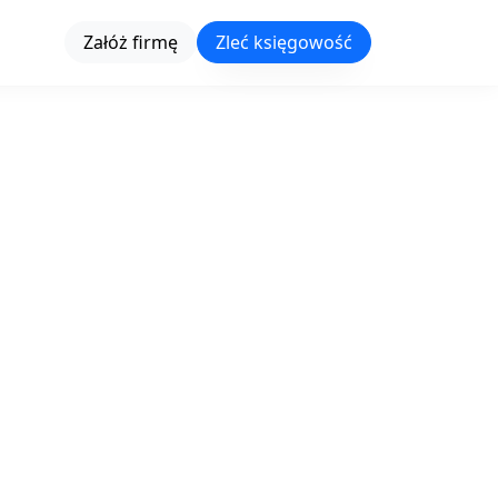
Załóż firmę
Zleć księgowość