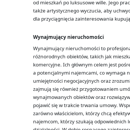
od mieszkań po luksusowe wille. Jego pra
także artystycznego wyczucia, aby uchwyci
dla przyciągnięcia zainteresowania kupuj
Wynajmujący nieruchomości
Wynajmujący nieruchomości to profesjonali
różnorodnych obiektów, takich jak mieszk
komercyjne. Ich głównym celem jest pośr
a potencjalnymi najemcami, co wymaga ni
umiejętności negocjacyjnych oraz zrozum
zajmują się również przygotowaniem umó
wynajmowanych obiektów oraz rozwiązy
pojawić się w trakcie trwania umowy. Ws
zarówno właścicielom, którzy chcą efekty
najemcom, którzy szukają odpowiednich l
działalności. W dobie rosnącego zainter