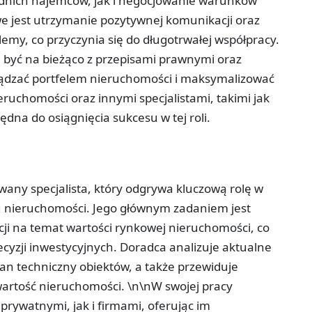
nich najemców, jak i negocjowanie warunków
e jest utrzymanie pozytywnej komunikacji oraz
lemy, co przyczynia się do długotrwałej współpracy.
być na bieżąco z przepisami prawnymi oraz
ządzać portfelem nieruchomości i maksymalizować
eruchomości oraz innymi specjalistami, takimi jak
ędna do osiągnięcia sukcesu w tej roli.
wany specjalista, który odgrywa kluczową rolę w
u nieruchomości. Jego głównym zadaniem jest
cji na temat wartości rynkowej nieruchomości, co
zji inwestycyjnych. Doradca analizuje aktualne
stan techniczny obiektów, a także przewiduje
artość nieruchomości. \n\nW swojej pracy
rywatnymi, jak i firmami, oferując im