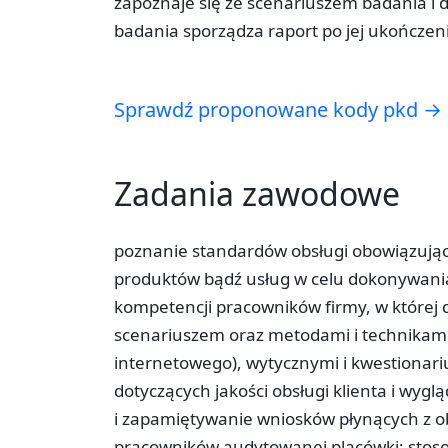
zapoznaje się ze scenariuszem badania i 
badania sporządza raport po jej ukończen
Sprawdź proponowane kody pkd →
Zadania zawodowe
poznanie standardów obsługi obowiązując
produktów bądź usług w celu dokonywania r
kompetencji pracowników firmy, w której 
scenariuszem oraz metodami i technikami
internetowego), wytycznymi i kwestionari
dotyczących jakości obsługi klienta i wy
i zapamiętywanie wniosków płynących z ob
pracowników audytowanej placówki; stoso