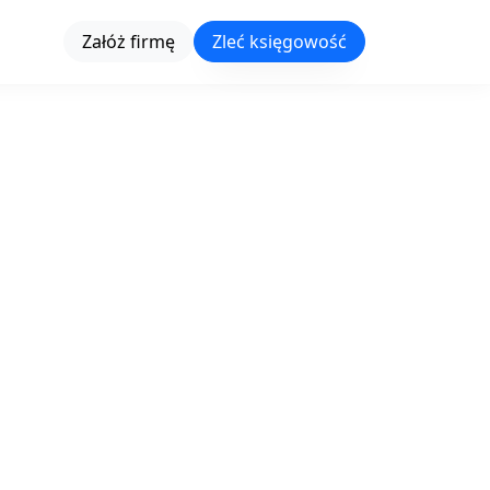
Załóż firmę
Zleć księgowość