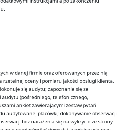
dodatkowymi instrukcjami a po zakończeniu
iu.
ych w danej firmie oraz oferowanych przez nią
zetelnej oceny i pomiaru jakości obsługi klienta,
dokonuje się audytu; zapoznanie się ze
 audytu (pośredniego, telefonicznego,
uszami ankiet zawierającymi zestaw pytań
glądu audytowanej placówki; dokonywanie obserwacji
serwacji bez narażenia się na wykrycie ze strony
wanie pomiarów ilościowych i jakościowych przy