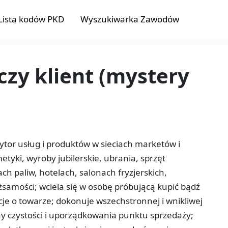
Lista kodów PKD
Wyszukiwarka Zawodów
czy klient (mystery
tor usług i produktów w sieciach marketów i
yki, wyroby jubilerskie, ubrania, sprzęt
ach paliw, hotelach, salonach fryzjerskich,
ożsamości; wciela się w osobę próbującą kupić bądź
cje o towarze; dokonuje wszechstronnej i wnikliwej
y czystości i uporządkowania punktu sprzedaży;