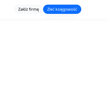
Załóż firmę
Zleć księgowość