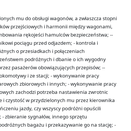
lonych mu do obsługi wagonów, a zwłaszcza stopni
stków przejściowych i harmonii między wagonami,
­
mbowania rękojeści hamulców bezpieczeństwa; -­
owi pociągu przed odjazdem; -­ kontrola i
żnych o przesiadkach i połączeniach
czeństwem podróżnych i dbanie o ich wygodny
 przez pasażerów obowiązujących przepisów; -­
komotywy i ze stacji; -­ wykonywanie pracy
owych zbiorowych i innych; -­ wykonywanie pracy
rowych zachodzi potrzeba nastawienia zwrotnic
ie i czystość w przydzielonych mu przez kierownika
czeniu jazdy, czy wszyscy podróżni opuścili
; -­ zbieranie sygnałów, innego sprzętu
odróżnych bagażu i przekazywanie go na stację; ­