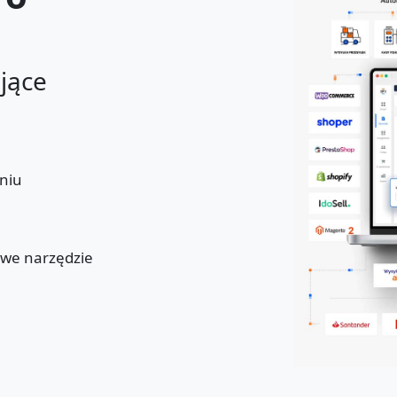
ające
niu
u
owe narzędzie