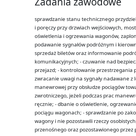
Zadania zawodowe
sprawdzanie stanu technicznego przydzie
i poręczy przy drzwiach wejściowych, mo
oświetlenia i ogrzewania wagonów, zaplo
podawanie sygnałów podróżnym i kierownik
sprzedaż biletów oraz informowanie podró
komunikacyjnych; -­ czuwanie nad bezpie
przejazd; -­ kontrolowanie przestrzegania
zwracanie uwagi na sygnały nadawane z lo
manewrowej przy obsłudze pociągów towar
zwrotniczego, jeżeli podczas prac manew
ręcznie; -­ dbanie o oświetlenie, ogrzewan
pociągu wagonach; -­ sprawdzanie po zakoń
wagony i nie pozostawili rzeczy osobistych
przenośnego oraz pozostawionego przez p