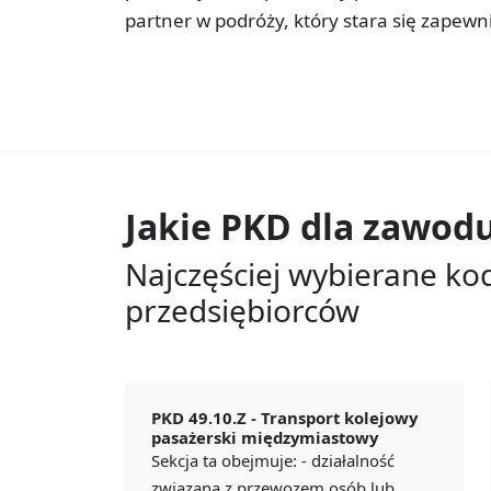
partner w podróży, który stara się zapew
Jakie PKD dla zawod
Najczęściej wybierane ko
przedsiębiorców
PKD 49.10.Z -
Transport kolejowy
pasażerski międzymiastowy
Sekcja ta obejmuje: - działalność
związaną z przewozem osób lub