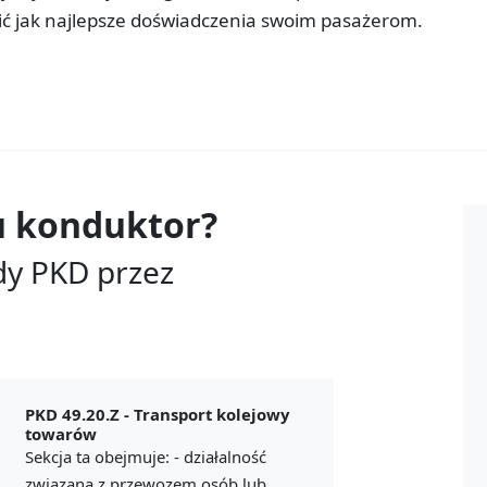
nić jak najlepsze doświadczenia swoim pasażerom.
u
konduktor?
dy PKD przez
PKD 49.20.Z -
Transport kolejowy
towarów
Sekcja ta obejmuje: - działalność
związaną z przewozem osób lub