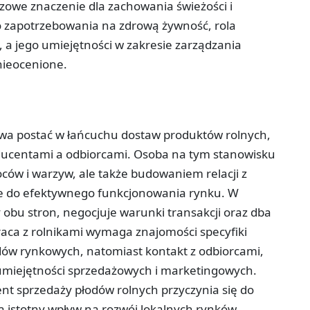
owe znaczenie dla zachowania świeżości i
o zapotrzebowania na zdrową żywność, rola
a, a jego umiejętności w zakresie zarządzania
nieocenione.
owa postać w łańcuchu dostaw produktów rolnych,
oducentami a odbiorcami. Osoba na tym stanowisku
oców i warzyw, ale także budowaniem relacji z
dne do efektywnego funkcjonowania rynku. W
 obu stron, negocjuje warunki transakcji oraz dba
aca z rolnikami wymaga znajomości specyfiki
ów rynkowych, natomiast kontakt z odbiorcami,
 umiejętności sprzedażowych i marketingowych.
ent sprzedaży płodów rolnych przyczynia się do
 istotny wpływ na rozwój lokalnych rynków