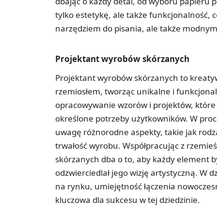
dbając o każdy detal, od wyboru papieru p
tylko estetykę, ale także funkcjonalność, c
narzędziem do pisania, ale także modny
Projektant wyrobów skórzanych
Projektant wyrobów skórzanych to kreatywn
rzemiosłem, tworząc unikalne i funkcjona
opracowywanie wzorów i projektów, które n
określone potrzeby użytkowników. W proce
uwagę różnorodne aspekty, takie jak rodzaj
trwałość wyrobu. Współpracując z rzemie
skórzanych dba o to, aby każdy element b
odzwierciedlał jego wizję artystyczną. W d
na rynku, umiejętność łączenia nowoczesn
kluczowa dla sukcesu w tej dziedzinie.