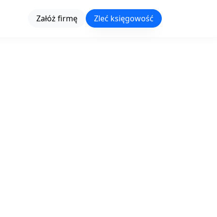
Załóż firmę
Zleć księgowość