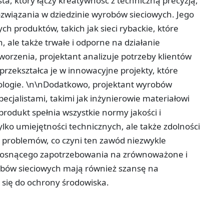
ta, który łączy kreatywność z techniczną precyzją,
związania w dziedzinie wyrobów sieciowych. Jego
 produktów, takich jak sieci rybackie, które
 ale także trwałe i odporne na działanie
rzenia, projektant analizuje potrzeby klientów
przekształca je w innowacyjne projekty, które
ologie. \n\nDodatkowo, projektant wyrobów
ecjalistami, takimi jak inżynierowie materiałowi
produkt spełnia wszystkie normy jakości i
lko umiejętności technicznych, ale także zdolności
 problemów, co czyni ten zawód niezwykle
 rosnącego zapotrzebowania na zrównoważone i
obów sieciowych mają również szansę na
 się do ochrony środowiska.