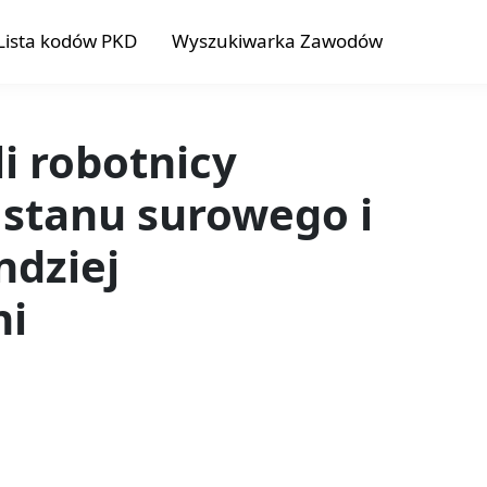
Lista kodów PKD
Wyszukiwarka Zawodów
li robotnicy
 stanu surowego i
ndziej
ni