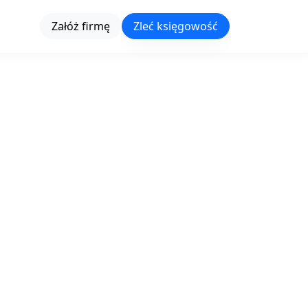
Załóż firmę
Zleć księgowość