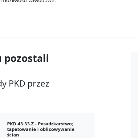
e możliwości zawodowe.
u
pozostali
dy PKD przez
PKD 43.33.Z -
Posadzkarstwo;
tapetowanie i oblicowywanie
ścian