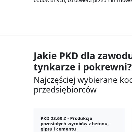
budowlanych, co otwiera przed nimi now
Jakie PKD dla zawod
tynkarze i pokrewni?
Najczęściej wybierane ko
przedsiębiorców
PKD 23.69.Z -
Produkcja
pozostałych wyrobów z betonu,
gipsu i cementu