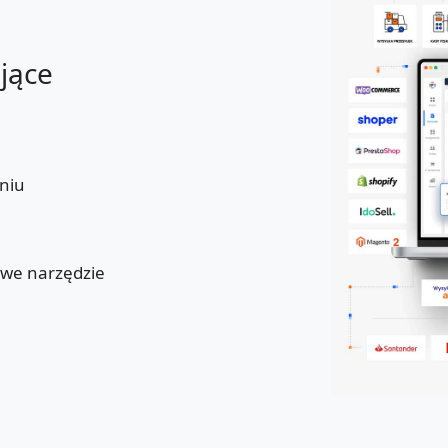
ające
niu
u
owe narzędzie