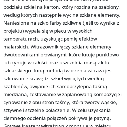
podziału szkieł na karton, który rozcina na szablony,
według których następnie wycina szklane elementy.
Naniesione na szkło farby szkliwne (jeśli to wynika z
projektu) wypala się w piecu w wysokich
temperaturach, uzyskując pełnię efektów
malarskich. Witrażownik łączy szklane elementy
dwuteownikami ołowianymi, które lutuje punktowo
lub cynuje w całości oraz uszczelnia masą z kitu
szklarskiego. Inną metodą tworzenia witraża jest
szlifowanie krawędzi szkieł wyciętych według
szablonów, owijanie ich samoprzylepną taśmą
miedzianą, zestawianie w zaplanowaną kompozycję i
cynowanie z obu stron taśmy, która tworzy wąskie,
sztywne i szczelne połączenie. W celu uzyskania
ciemnego odcienia połączeń pokrywa je patyną.
Gotowe kwatery witrażownik montuje w miejscu