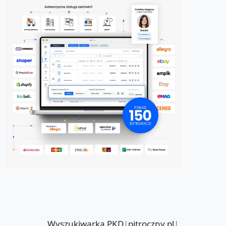
Wyszukiwarka PKD
|
pitroczny.pl
|