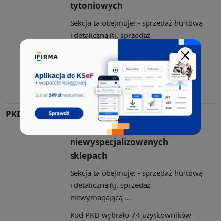
tytoniowych
Sekcja ta obejmuje: - sprzedaż hurtową
i detaliczną (tj. sprzedaż
niewymagającą ...
Kod PKD wybrało 80 użytkowników
aplikacji CEIDG. Sekcja G, Dział: 47,
Grupa: 47.1, Klasa: 47.11
PKD 47.19.Z
Pozostała sprzedaż detaliczna
prowadzona w
niewyspecjalizowanych
sklepach
Sekcja ta obejmuje: - sprzedaż hurtową
i detaliczną (tj. sprzedaż
niewymagającą ...
Kod PKD wybrało 74 użytkowników