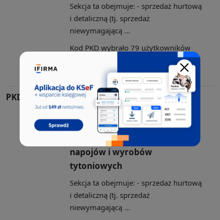
Sekcja ta obejmuje: - sprzedaż hurtową
i detaliczną (tj. sprzedaż
niewymagającą ...
Kod PKD wybrało 79 użytkowników
aplikacji CEIDG. Sekcja G, Dział: 47,
Grupa: 47.1, Klasa: 47.19
PKD 47.11.Z
Sprzedaż detaliczna
prowadzona w
niewyspecjalizowanych
sklepach z przewagą żywności,
napojów i wyrobów
tytoniowych
Sekcja ta obejmuje: - sprzedaż hurtową
i detaliczną (tj. sprzedaż
niewymagającą ...