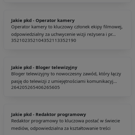
Jakie pkd -
Operator kamery
Operator kamery to kluczowy członek ekipy filmowej,
odpowiedzialny za uchwycenie wizji reżysera i pr...
352102
352104
352113
352190
Jakie pkd -
Bloger telewizyjny
Bloger telewizyjny to nowoczesny zawód, który łączy
pasję do telewizji z umiejętnościami komunikacyj...
264205
265406
265605
Jakie pkd -
Redaktor programowy
Redaktor programowy to kluczowa postać w świecie
mediów, odpowiedzialna za kształtowanie treści