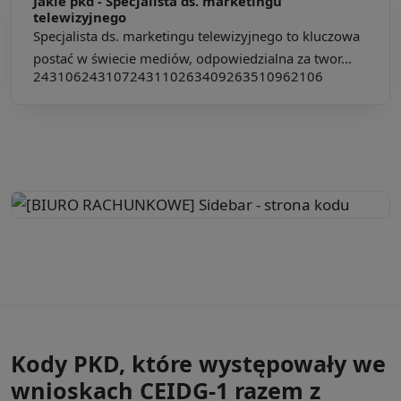
Jakie pkd -
Specjalista ds. marketingu
telewizyjnego
Specjalista ds. marketingu telewizyjnego to kluczowa
postać w świecie mediów, odpowiedzialna za twor...
243106
243107
243110
263409
263510
962106
Kody PKD, które występowały we
wnioskach CEIDG-1 razem z