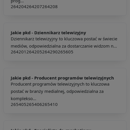
prog...
264204
264207
264208
Jakie pkd -
Dziennikarz telewizyjny
Dziennikarz telewizyjny to kluczowa postać w świecie
mediów, odpowiedzialna za dostarczanie widzom n...
264201
264205
264290
265605
Jakie pkd -
Producent programów telewizyjnych
Producent programów telewizyjnych to kluczowa
postać w branży medialnej, odpowiedzialna za
komplekso...
265405
265406
265410