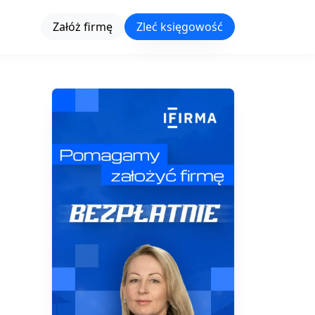
Załóż firmę
Zleć księgowość