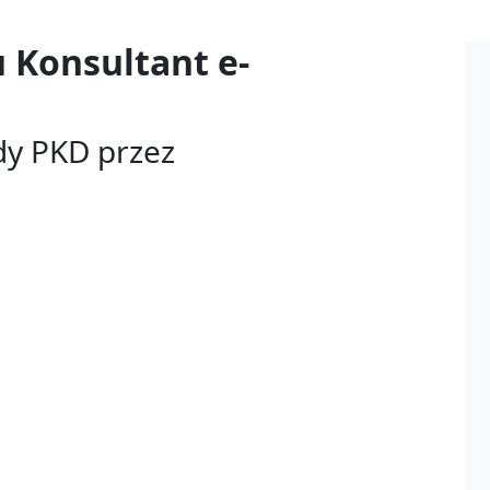
u
Konsultant e-
dy PKD przez