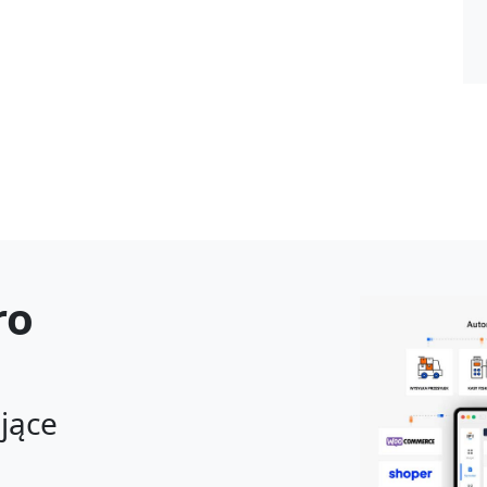
ro
ające