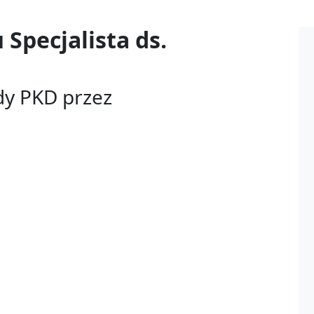
u
Specjalista ds.
dy PKD przez