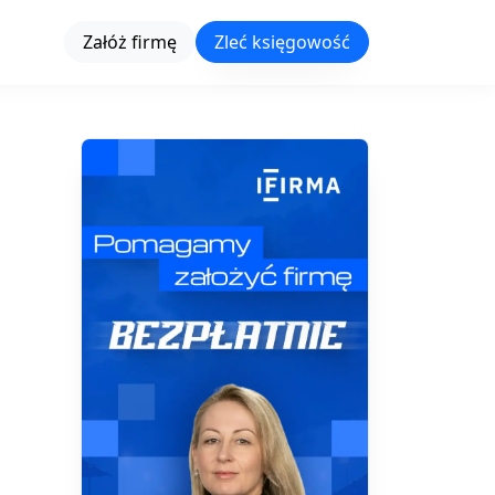
Załóż firmę
Zleć księgowość