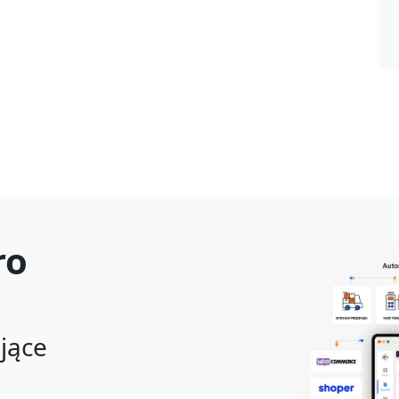
ro
ające