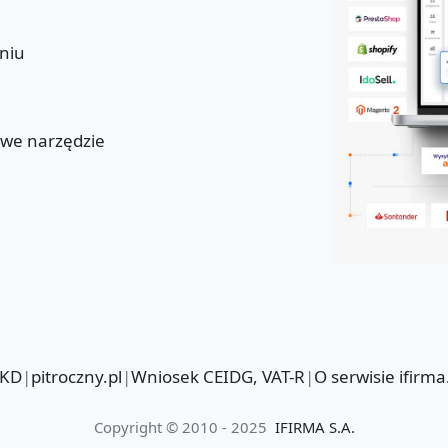
niu
u
owe narzędzie
PKD
|
pitroczny.pl
|
Wniosek CEIDG, VAT-R
|
O serwisie ifirma
Copyright © 2010 - 2025
IFIRMA S.A.