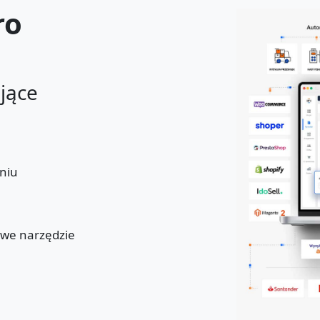
ro
ające
niu
u
owe narzędzie