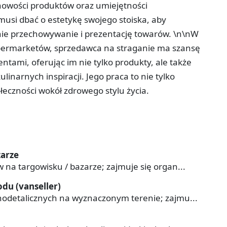
nowości produktów oraz umiejętności
usi dbać o estetykę swojego stoiska, aby
nie przechowywanie i prezentację towarów. \n\nW
supermarketów, sprzedawca na straganie ma szansę
entami, oferując im nie tylko produkty, ale także
inarnych inspiracji. Jego praca to nie tylko
ołeczności wokół zdrowego stylu życia.
zarze
na targowisku / bazarze; zajmuje się organ...
u (vanseller)
odetalicznych na wyznaczonym terenie; zajmu...