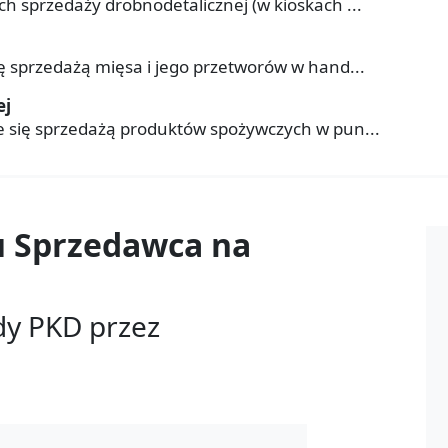
h sprzedaży drobnodetalicznej (w kioskach ...
ę sprzedażą mięsa i jego przetworów w hand...
ej
e się sprzedażą produktów spożywczych w pun...
u
Sprzedawca na
dy PKD przez