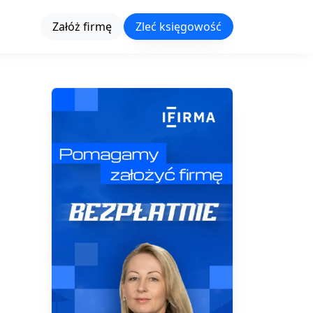
Załóż firmę
Zleć księgowość