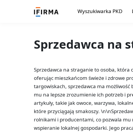
Wyszukiwarka PKD
Sprzedawca na s
Sprzedawca na straganie to osoba, która o
oferując mieszkańcom świeże i zdrowe pr
targowiskach, sprzedawca ma możliwość b
mu na lepsze zrozumienie ich potrzeb i pr
artykuły, takie jak owoce, warzywa, lokaln
które przyciągają smakoszy. \n\nSprzedaw
rolnikami i producentami, co pozwala mu 
wspieranie lokalnej gospodarki. Jego pra